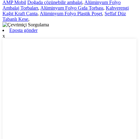
AMP Mobil
Doğada çözünebilir ambalaj
,
Alüminyum Folyo
Ambalaj Torbaları
,
Alüminyum Folyo Gıda Torbası
,
Kahverengi
Kağıt Kraft Çanta
,
Alüminyum Folyo Plastik Poşet
,
Şeffaf Düz
Tabanlı Kese
,
Eposta gönder
x