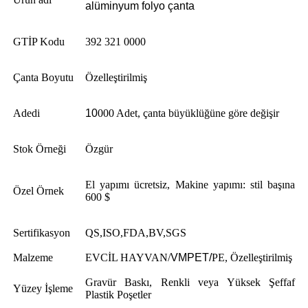
alüminyum folyo çanta
GTİP Kodu
392 321 0000
Çanta Boyutu
Özelleştirilmiş
Adedi
10
000 Adet, çanta büyüklüğüne göre değişir
Stok Örneği
Özgür
El yapımı ücretsiz, Makine yapımı: stil başına
Özel Örnek
600 $
Sertifikasyon
QS,ISO,FDA,BV,SGS
Malzeme
EVCİL HAYVAN/
VMPET/
PE, Özelleştirilmiş
Gravür Baskı, Renkli veya Yüksek Şeffaf
Yüzey İşleme
Plastik Poşetler