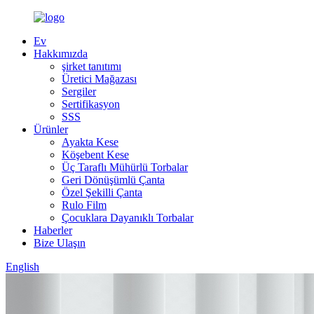
Ev
Hakkımızda
şirket tanıtımı
Üretici Mağazası
Sergiler
Sertifikasyon
SSS
Ürünler
Ayakta Kese
Köşebent Kese
Üç Taraflı Mühürlü Torbalar
Geri Dönüşümlü Çanta
Özel Şekilli Çanta
Rulo Film
Çocuklara Dayanıklı Torbalar
Haberler
Bize Ulaşın
English