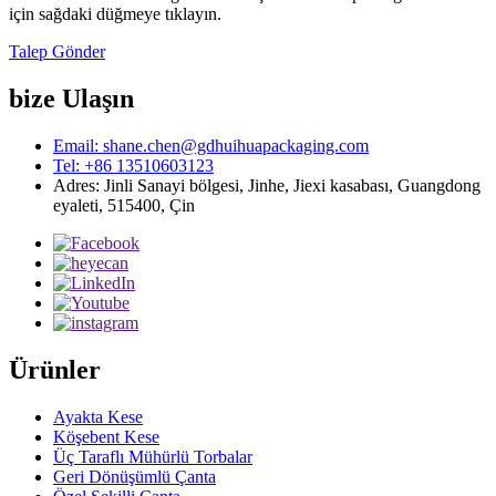
için sağdaki düğmeye tıklayın.
Talep Gönder
bize Ulaşın
Email: shane.chen@gdhuihuapackaging.com
Tel: +86 13510603123
Adres: Jinli Sanayi bölgesi, Jinhe, Jiexi kasabası, Guangdong
eyaleti, 515400, Çin
Ürünler
Ayakta Kese
Köşebent Kese
Üç Taraflı Mühürlü Torbalar
Geri Dönüşümlü Çanta