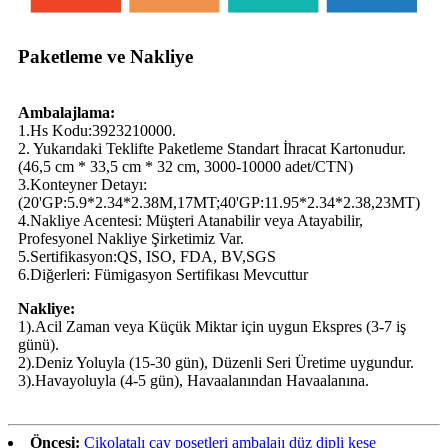
Paketleme ve Nakliye
Ambalajlama:
1.Hs Kodu:3923210000.
2. Yukarıdaki Teklifte Paketleme Standart İhracat Kartonudur.
(46,5 cm * 33,5 cm * 32 cm, 3000-10000 adet/CTN)
3.Konteyner Detayı:
(20'GP:5.9*2.34*2.38M,17MT;40'GP:11.95*2.34*2.38,23MT)
4.Nakliye Acentesi: Müşteri Atanabilir veya Atayabilir,
Profesyonel Nakliye Şirketimiz Var.
5.Sertifikasyon:QS, ISO, FDA, BV,SGS
6.Diğerleri: Fümigasyon Sertifikası Mevcuttur
Nakliye:
1).Acil Zaman veya Küçük Miktar için uygun Ekspres (3-7 iş
günü).
2).Deniz Yoluyla (15-30 gün), Düzenli Seri Üretime uygundur.
3).Havayoluyla (4-5 gün), Havaalanından Havaalanına.
Öncesi:
Çikolatalı çay poşetleri ambalajı düz dipli kese