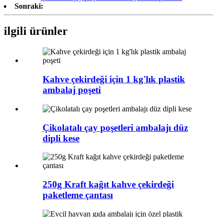
Sonraki:
ilgili ürünler
Kahve çekirdeği için 1 kg'lık plastik
ambalaj poşeti
Çikolatalı çay poşetleri ambalajı düz
dipli kese
250g Kraft kağıt kahve çekirdeği
paketleme çantası