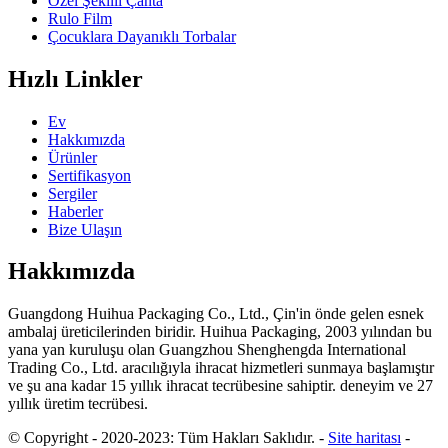
Özel Şekilli Çanta
Rulo Film
Çocuklara Dayanıklı Torbalar
Hızlı Linkler
Ev
Hakkımızda
Ürünler
Sertifikasyon
Sergiler
Haberler
Bize Ulaşın
Hakkımızda
Guangdong Huihua Packaging Co., Ltd., Çin'in önde gelen esnek
ambalaj üreticilerinden biridir. Huihua Packaging, 2003 yılından bu
yana yan kuruluşu olan Guangzhou Shenghengda International
Trading Co., Ltd. aracılığıyla ihracat hizmetleri sunmaya başlamıştır
ve şu ana kadar 15 yıllık ihracat tecrübesine sahiptir. deneyim ve 27
yıllık üretim tecrübesi.
© Copyright - 2020-2023: Tüm Hakları Saklıdır.
-
Site haritası
-