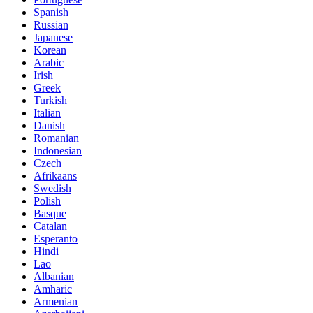
Spanish
Russian
Japanese
Korean
Arabic
Irish
Greek
Turkish
Italian
Danish
Romanian
Indonesian
Czech
Afrikaans
Swedish
Polish
Basque
Catalan
Esperanto
Hindi
Lao
Albanian
Amharic
Armenian