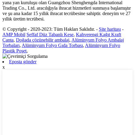
yana yan kuruluşu olan Guangzhou Shenghengda International
Trading Co., Ltd. aracılığıyla ihracat hizmetleri sunmaya başlamıştır
ve şu ana kadar 15 yıllık ihracat tecrübesine sahiptir. deneyim ve 27
yıllık üretim tecrübesi.
© Copyright - 2020-2023: Tüm Hakları Saklıdır.
-
Site haritası
-
AMP Mobil
Şeffaf Düz Tabanlı Kese
,
Kahverengi Kağıt Kraft
Çanta
,
Doğada çözünebilir ambalaj
,
Alüminyum Folyo Ambalaj
Torbaları
,
Alüminyum Folyo Gıda Torbası
,
Alüminyum Folyo
Plastik Poşet
,
Eposta gönder
x