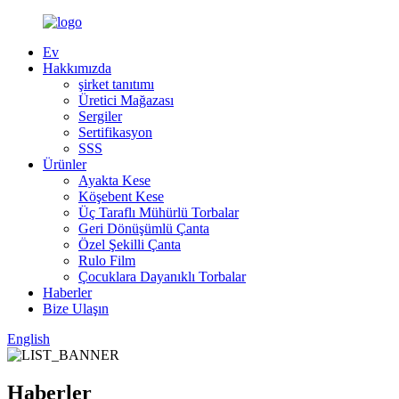
Ev
Hakkımızda
şirket tanıtımı
Üretici Mağazası
Sergiler
Sertifikasyon
SSS
Ürünler
Ayakta Kese
Köşebent Kese
Üç Taraflı Mühürlü Torbalar
Geri Dönüşümlü Çanta
Özel Şekilli Çanta
Rulo Film
Çocuklara Dayanıklı Torbalar
Haberler
Bize Ulaşın
English
Haberler