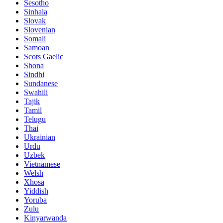
Sesotho
Sinhala
Slovak
Slovenian
Somali
Samoan
Scots Gaelic
Shona
Sindhi
Sundanese
Swahili
Tajik
Tamil
Telugu
Thai
Ukrainian
Urdu
Uzbek
Vietnamese
Welsh
Xhosa
Yiddish
Yoruba
Zulu
Kinyarwanda