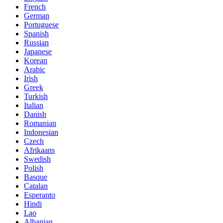
French
German
Portuguese
Spanish
Russian
Japanese
Korean
Arabic
Irish
Greek
Turkish
Italian
Danish
Romanian
Indonesian
Czech
Afrikaans
Swedish
Polish
Basque
Catalan
Esperanto
Hindi
Lao
Albanian