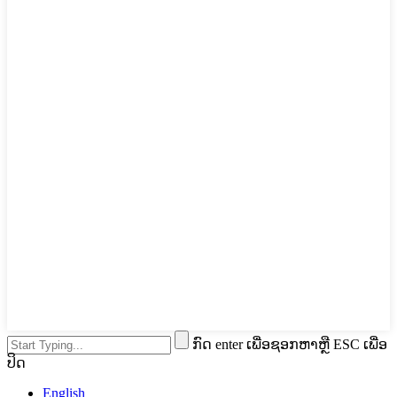
ກົດ enter ເພື່ອຊອກຫາຫຼື ESC ເພື່ອ
ປິດ
English