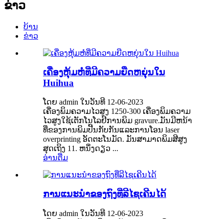
ຂ່າວ
ບ້ານ
ຂ່າວ
ເຄື່ອງຫຸ້ມຫໍ່ທີ່ມີຄວາມຍືດຫຍຸ່ນໃນ
Huihua
ໂດຍ admin ໃນວັນທີ 12-06-2023
ເຄື່ອງພິມຄວາມໄວສູງ 1250-300 ເຄື່ອງພິມຄວາມ
ໄວສູງໃຊ້ເຕັກໂນໂລຢີການພິມ gravure.ມັນ​ມີ​ຫນ້າ​
ທີ່​ຂອງ​ການ​ພິມ​ປີ້ນ​ກັບ​ກັນ​ແລະ​ການ​ໂອນ laser
overprinting ອັດ​ຕະ​ໂນ​ມັດ​. ມັນ​ສາ​ມາດ​ພິມ​ສີ​ສູງ​
ສຸດ​ເຖິງ 11. ຫນຶ່ງ​ດຽວ ...
ອ່ານ​ຕື່ມ
ການແນະນໍາຂອງຖົງທີ່ລີໄຊເຄີນໄດ້
ໂດຍ admin ໃນວັນທີ 12-06-2023