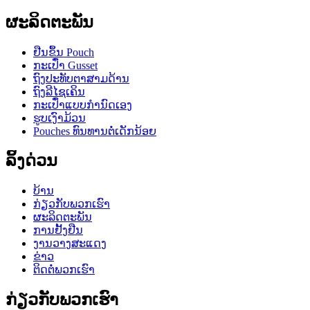
ຜະລິດຕະພັນ
ຢືນຂຶ້ນ Pouch
ກະເປົ໋າ Gusset
ຖົງປະທັບຕາສາມດ້ານ
ຖົງລີໄຊເຄິນ
ກະເປົ໋າແບບກຳນົດເອງ
ຮູບເງົາມ້ວນ
Pouches ທົນທານຕໍ່ເດັກນ້ອຍ
ລິ້ງດ່ວນ
ບ້ານ
ກ່ຽວ​ກັບ​ພວກ​ເຮົາ
ຜະລິດຕະພັນ
ການຢັ້ງຢືນ
ງານວາງສະແດງ
ຂ່າວ
ຕິດ​ຕໍ່​ພວກ​ເຮົາ
ກ່ຽວ​ກັບ​ພວກ​ເຮົາ