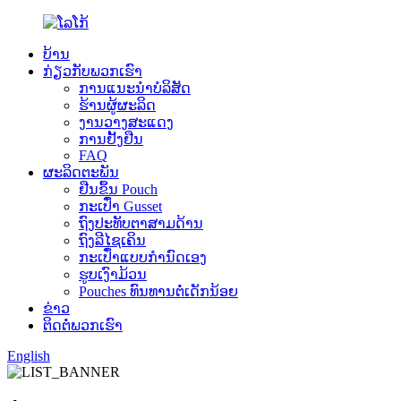
ບ້ານ
ກ່ຽວ​ກັບ​ພວກ​ເຮົາ
ການແນະນໍາບໍລິສັດ
ຮ້ານຜູ້ຜະລິດ
ງານວາງສະແດງ
ການຢັ້ງຢືນ
FAQ
ຜະລິດຕະພັນ
ຢືນຂຶ້ນ Pouch
ກະເປົ໋າ Gusset
ຖົງປະທັບຕາສາມດ້ານ
ຖົງລີໄຊເຄິນ
ກະເປົ໋າແບບກຳນົດເອງ
ຮູບເງົາມ້ວນ
Pouches ທົນທານຕໍ່ເດັກນ້ອຍ
ຂ່າວ
ຕິດ​ຕໍ່​ພວກ​ເຮົາ
English