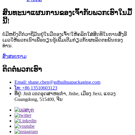
ສົນທະນາແຜນການຂອງເຈົ້າກັບພວກເຮົາໃນມື້
ນີ້!
ບໍ່ມີຫຍັງດີກ່ວາຖືມັນຢູ່ໃນມືຂອງເຈົ້າ!ໃຫ້ຄລິກໃສ່ສິດທິໃນການສົ່ງອີ
ເມວໃຫ້ພວກເຮົາເພື່ອຮຽນຮູ້ເພີ່ມເຕີມກ່ຽວກັບຜະລິດຕະພັນຂອງ
ທ່ານ.
ສົ່ງສອບຖາມ
ຕິດ​ຕໍ່​ພວກ​ເຮົາ
Email: shane.chen@gdhuihuapackaging.com
ໂທ: +86 13510603123
ທີ່​ຢູ່​: Jinli ເຂດ​ອຸດ​ສາ​ຫະ​ກໍາ​, Jinhe​, ເມືອງ Jiexi​, ແຂວງ
Guangdong​, 515400​, ຈີນ