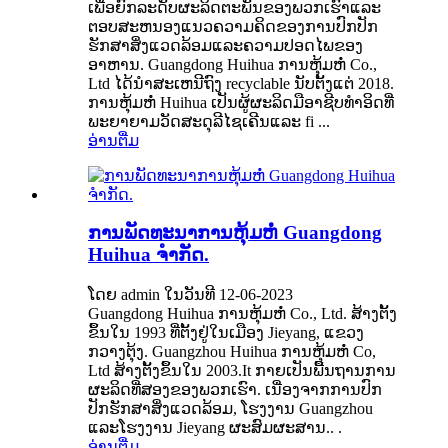
ເພື່ອຍົກລະດັບຜະລິດຕະພັນຂອງພວກເຮົາແລະ
ຕອບສະຫນອງແນວຄວາມຄິດຂອງການປົກປັກ
ຮັກສາສິ່ງແວດລ້ອມແລະຄວາມປອດໄພຂອງ
ອາຫານ. Guangdong Huihua ການຫຸ້ມຫໍ່ Co.,
Ltd ໄດ້ນໍາສະເຫນີຖົງ recyclable ນັບຕັ້ງແຕ່ 2018.
ການຫຸ້ມຫໍ່ Huihua ເປັນຜູ້ຜະລິດມືອາຊີບທໍາອິດທີ່
ພະຍາຍາມວັດສະດຸລີໄຊເຄີນແລະ fi ...
ອ່ານ​ຕື່ມ
ການພັດທະນາການຫຸ້ມຫໍ່ Guangdong
Huihua ຈໍາກັດ.
ໂດຍ admin ໃນວັນທີ 12-06-2023
Guangdong Huihua ການຫຸ້ມຫໍ່ Co., Ltd. ສ້າງຕັ້ງ
ຂຶ້ນໃນ 1993 ທີ່ຕັ້ງຢູ່ໃນເມືອງ Jieyang, ແຂວງ
ກວາງຕຸ້ງ. Guangzhou Huihua ການຫຸ້ມຫໍ່ Co,
Ltd ສ້າງຕັ້ງຂຶ້ນໃນ 2003.It ກາຍເປັນພື້ນຖານການ
ຜະລິດທີ່ສອງຂອງພວກເຮົາ. ເນື່ອງຈາກການປົກ
ປັກຮັກສາສິ່ງແວດລ້ອມ, ໂຮງງານ Guangzhou
ແລະໂຮງງານ Jieyang ຜະສົມຜະສານ.. .
ອ່ານ​ຕື່ມ