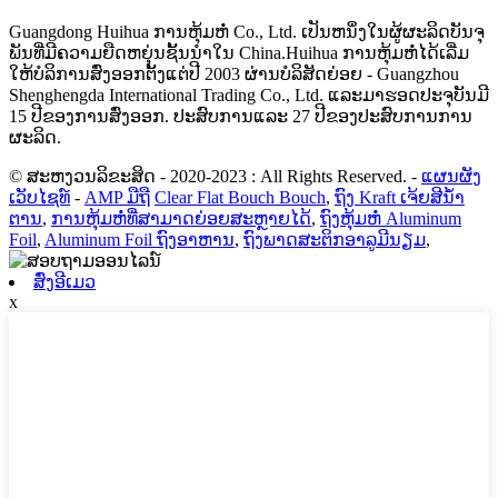
Guangdong Huihua ການຫຸ້ມຫໍ່ Co., Ltd. ເປັນຫນຶ່ງໃນຜູ້ຜະລິດບັນຈຸ
ພັນທີ່ມີຄວາມຍືດຫຍຸ່ນຊັ້ນນໍາໃນ China.Huihua ການຫຸ້ມຫໍ່ໄດ້ເລີ່ມ
ໃຫ້ບໍລິການສົ່ງອອກຕັ້ງແຕ່ປີ 2003 ຜ່ານບໍລິສັດຍ່ອຍ - Guangzhou
Shenghengda International Trading Co., Ltd. ແລະມາຮອດປະຈຸບັນມີ
15 ປີຂອງການສົ່ງອອກ. ປະສົບການແລະ 27 ປີຂອງປະສົບການການ
ຜະລິດ.
© ສະຫງວນລິຂະສິດ - 2020-2023 : All Rights Reserved.
-
ແຜນຜັງ
ເວັບໄຊທ໌
-
AMP ມືຖື
Clear Flat Bouch Bouch
,
ຖົງ Kraft ເຈ້ຍສີນ້ໍາ
ຕານ
,
ການຫຸ້ມຫໍ່ທີ່ສາມາດຍ່ອຍສະຫຼາຍໄດ້
,
ຖົງຫຸ້ມຫໍ່ Aluminum
Foil
,
Aluminum Foil ຖົງອາຫານ
,
ຖົງພາດສະຕິກອາລູມີນຽມ
,
ສົ່ງອີເມວ
x