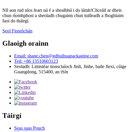
Níl aon rud níos fearr ná é a shealbhú i do lámh!Cliceáil ar dheis
chun ríomhphost a sheoladh chugainn chun tuilleadh a fhoghlaim
faoi do tháirgí.
Seol Fiosrúchán
Glaoigh orainn
Email: shane.chen@gdhuihuapackaging.com
Teil: +86 13510603123
Seoladh: Limistéar tionsclaíoch Jinli, Jinhe, baile Jiexi, cúige
Guangdong, 515400, an tSín
Táirgí
Seas suas Pouch