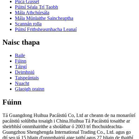
Púca Gusset
Púitsí Séala Trí Taobh
Mála Athchúrsála
Mála Múnlaithe Saincheaptha
Scannán rolla
Púitsí Frithsheasmhacha Leanaí
Naisc thapa
Baile
Fúinn
Táirgí
Deimhniú
Taispeántais
Nuacht
Glaoigh orainn
Fúinn
Tá Guangdong Huihua Pacáistiú Co, Ltd ar cheann de na monaróirí
pacáistiú solúbtha tosaigh i China.Huihua Tá Pacáistiú tosaithe ar
sheirbhísí onnmhairithe a sholáthar ó 2003 trí fhochuideachta-
Guangzhou Shenghengda International Trading Co., Ltd. agus go
dtí seo tá 15 bliain d'onnmhairiú aige taithí agus 27 bliain de thaithí