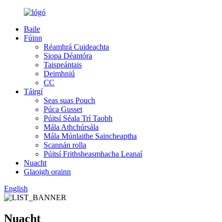
Baile
Fúinn
Réamhrá Cuideachta
Siopa Déantóra
Taispeántais
Deimhniú
CC
Táirgí
Seas suas Pouch
Púca Gusset
Púitsí Séala Trí Taobh
Mála Athchúrsála
Mála Múnlaithe Saincheaptha
Scannán rolla
Púitsí Frithsheasmhacha Leanaí
Nuacht
Glaoigh orainn
English
Nuacht