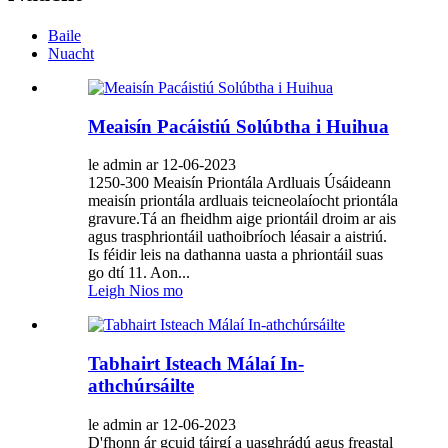
Baile
Nuacht
Meaisín Pacáistiú Solúbtha i Huihua
le admin ar 12-06-2023
1250-300 Meaisín Priontála Ardluais Úsáideann
meaisín priontála ardluais teicneolaíocht priontála
gravure.Tá an fheidhm aige priontáil droim ar ais
agus trasphriontáil uathoibríoch léasair a aistriú.
Is féidir leis na dathanna uasta a phriontáil suas
go dtí 11. Aon...
Leigh Nios mo
Tabhairt Isteach Málaí In-
athchúrsáilte
le admin ar 12-06-2023
D'fhonn ár gcuid táirgí a uasghrádú agus freastal