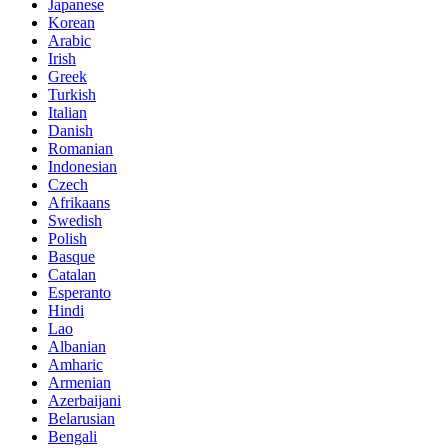
Japanese
Korean
Arabic
Irish
Greek
Turkish
Italian
Danish
Romanian
Indonesian
Czech
Afrikaans
Swedish
Polish
Basque
Catalan
Esperanto
Hindi
Lao
Albanian
Amharic
Armenian
Azerbaijani
Belarusian
Bengali