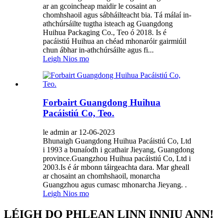
ar an gcoincheap maidir le cosaint an
chomhshaoil ​​agus sábháilteacht bia. Tá málaí in-
athchúrsáilte tugtha isteach ag Guangdong
Huihua Packaging Co., Teo ó 2018. Is é
pacáistiú Huihua an chéad mhonaróir gairmiúil
chun ábhar in-athchúrsáilte agus fi...
Leigh Nios mo
Forbairt Guangdong Huihua
Pacáistiú Co, Teo.
le admin ar 12-06-2023
Bhunaigh Guangdong Huihua Pacáistiú Co, Ltd
i 1993 a bunaíodh i gcathair Jieyang, Guangdong
province.Guangzhou Huihua pacáistiú Co, Ltd i
2003.Is é ár mbonn táirgeachta dara. Mar gheall
ar chosaint an chomhshaoil, monarcha
Guangzhou agus cumasc mhonarcha Jieyang. .
Leigh Nios mo
LÉIGH DO PHLEAN LINN INNIU ANN!