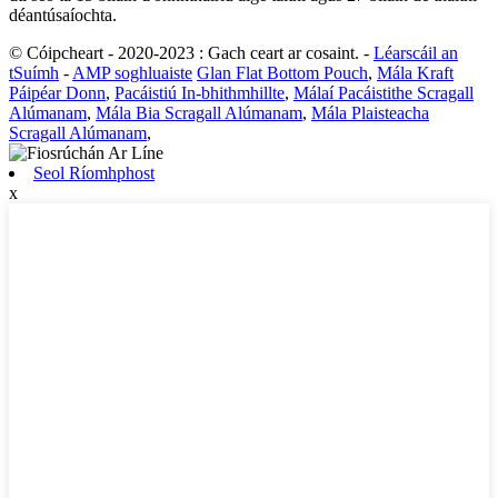
déantúsaíochta.
© Cóipcheart - 2020-2023 : Gach ceart ar cosaint.
-
Léarscáil an
tSuímh
-
AMP soghluaiste
Glan Flat Bottom Pouch
,
Mála Kraft
Páipéar Donn
,
Pacáistiú In-bhithmhillte
,
Málaí Pacáistithe Scragall
Alúmanam
,
Mála Bia Scragall Alúmanam
,
Mála Plaisteacha
Scragall Alúmanam
,
Seol Ríomhphost
x