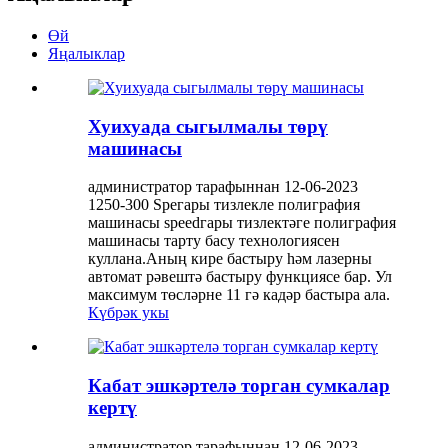
Өй
Яңалыклар
Хуихуада сыгылмалы төрү
машинасы
администратор тарафыннан 12-06-2023
1250-300 Speгары тизлекле полиграфия
машинасы speedгары тизлектәге полиграфия
машинасы тарту басу технологиясен
куллана.Аның кире бастыру һәм лазерны
автомат рәвештә бастыру функциясе бар. Ул
максимум төсләрне 11 гә кадәр бастыра ала.
Күбрәк укы
Кабат эшкәртелә торган сумкалар
кертү
администратор тарафыннан 12-06-2023