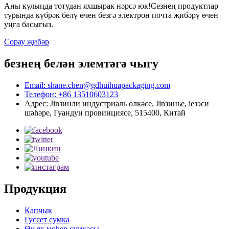
Аны кулыңда тотудан яхшырак нәрсә юк!Сезнең продуктлар
турында күбрәк белү өчен безгә электрон почта җибәрү өчен
уңга басыгыз.
Сорау җибәр
безнең белән элемтәгә чыгу
Email: shane.chen@gdhuihuapackaging.com
Телефон: +86 13510603123
Адрес: Jinзинли индустриаль өлкәсе, Jinзинье, ieзэси
шәһәре, Гуандун провинциясе, 515400, Китай
Продукция
Капчык
Гуссет сумка
Өч як мөһер сумкасы