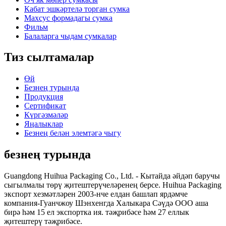
Кабат эшкәртелә торган сумка
Махсус формадагы сумка
Фильм
Балаларга чыдам сумкалар
Тиз сылтамалар
Өй
Безнең турында
Продукция
Сертификат
Күргәзмәләр
Яңалыклар
Безнең белән элемтәгә чыгу
безнең турында
Guangdong Huihua Packaging Co., Ltd. - Кытайда әйдәп баручы
сыгылмалы төрү җитештерүчеләренең берсе. Huihua Packaging
экспорт хезмәтләрен 2003-нче елдан башлап ярдәмче
компания-Гуанчжоу Шэнхенгда Халыкара Сәүдә ООО аша
бирә һәм 15 ел экспортка ия. тәҗрибәсе һәм 27 еллык
җитештерү тәҗрибәсе.