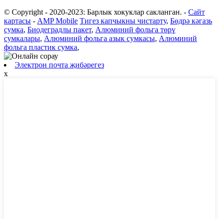
© Copyright - 2020-2023: Барлык хокуклар сакланган.
-
Сайт
картасы
-
AMP Mobile
Тигез капчыкны чистарту
,
Бөдрә кәгазь
сумка
,
Биодеградлы пакет
,
Алюминий фольга төрү
сумкалары
,
Алюминий фольга азык сумкасы
,
Алюминий
фольга пластик сумка
,
Электрон почта җибәрегез
x