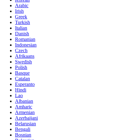
Arabic
Irish
Greek
Turkish
Italian
Danish
Romanian
Indonesian
Czech
Afrikaans
Swedish
Polish
Basque
Catalan
Esperanto
Hindi
Lao
Albanian
Amharic
Armenian
Azerbaijani
Belarusian
Bengali
Bosnian