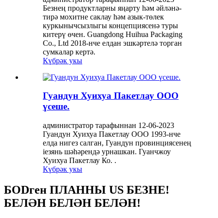
Безнең продуктларны яңарту һәм әйләнә-
тирә мохитне саклау һәм азык-төлек
куркынычсызлыгы концепциясенә туры
китерү өчен. Guangdong Huihua Packaging
Co., Ltd 2018-нче елдан эшкәртелә торган
сумкалар кертә.
Күбрәк укы
Гуандун Хуихуа Пакетлау ООО
үсеше.
администратор тарафыннан 12-06-2023
Гуандун Хуихуа Пакетлау ООО 1993-нче
елда нигез салган, Гуандун провинциясенең
ieзянь шәһәрендә урнашкан. Гуанчжоу
Хуихуа Пакетлау Ко. .
Күбрәк укы
БODген ПЛАННЫ US БЕЗНЕ!
БЕЛӘН БЕЛӘН БЕЛӘН!