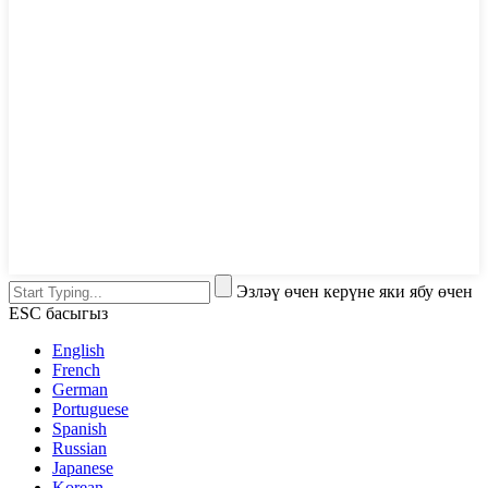
Эзләү өчен керүне яки ябу өчен
ESC басыгыз
English
French
German
Portuguese
Spanish
Russian
Japanese
Korean