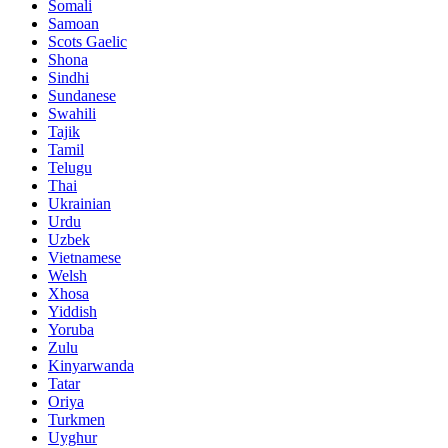
Somali
Samoan
Scots Gaelic
Shona
Sindhi
Sundanese
Swahili
Tajik
Tamil
Telugu
Thai
Ukrainian
Urdu
Uzbek
Vietnamese
Welsh
Xhosa
Yiddish
Yoruba
Zulu
Kinyarwanda
Tatar
Oriya
Turkmen
Uyghur