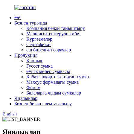
Өй
Безнең турында
Компания белән таныштыру
Manufactитештерүче кибет
Күргәзмәләр
Сертификат
еш бирелгән сораулар
Продукция
Капчык
Гуссет сумка
Өч як мөһер сумкасы
Кабат эшкәртелә торган сумка
Махсус формадагы сумка
Фильм
Балаларга чыдам сумкалар
Яңалыклар
Безнең белән элемтәгә чыгу
English
Яңалыклар