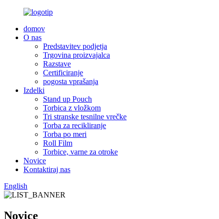
domov
O nas
Predstavitev podjetja
Trgovina proizvajalca
Razstave
Certificiranje
pogosta vprašanja
Izdelki
Stand up Pouch
Torbica z vložkom
Tri stranske tesnilne vrečke
Torba za recikliranje
Torba po meri
Roll Film
Torbice, varne za otroke
Novice
Kontaktiraj nas
English
Novice