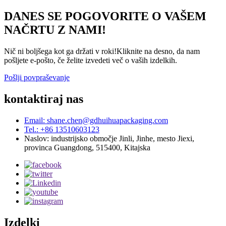
DANES SE POGOVORITE O VAŠEM
NAČRTU Z NAMI!
Nič ni boljšega kot ga držati v roki!Kliknite na desno, da nam
pošljete e-pošto, če želite izvedeti več o vaših izdelkih.
Pošlji povpraševanje
kontaktiraj nas
Email: shane.chen@gdhuihuapackaging.com
Tel.: +86 13510603123
Naslov: industrijsko območje Jinli, Jinhe, mesto Jiexi,
provinca Guangdong, 515400, Kitajska
Izdelki