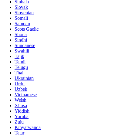
Sinhala
Slovak
Slovenian
Somali
Samoan
Scots Gaelic
Shona
Sindhi
Sundanese
Swahili
Tajik
Tamil
Telugu
Thai
Ukrainian
Urdu
Uzbek
Vietnamese
Welsh
Xhosa
Yiddish
Yoruba
Zulu
Kinyarwanda
Tatar