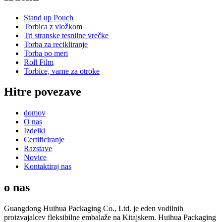
Stand up Pouch
Torbica z vložkom
Tri stranske tesnilne vrečke
Torba za recikliranje
Torba po meri
Roll Film
Torbice, varne za otroke
Hitre povezave
domov
O nas
Izdelki
Certificiranje
Razstave
Novice
Kontaktiraj nas
o nas
Guangdong Huihua Packaging Co., Ltd. je eden vodilnih
proizvajalcev fleksibilne embalaže na Kitajskem. Huihua Packaging