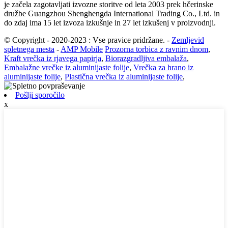
je začela zagotavljati izvozne storitve od leta 2003 prek hčerinske
družbe Guangzhou Shenghengda International Trading Co., Ltd. in
do zdaj ima 15 let izvoza izkušnje in 27 let izkušenj v proizvodnji.
© Copyright - 2020-2023 : Vse pravice pridržane.
-
Zemljevid
spletnega mesta
-
AMP Mobile
Prozorna torbica z ravnim dnom
,
Kraft vrečka iz rjavega papirja
,
Biorazgradljiva embalaža
,
Embalažne vrečke iz aluminijaste folije
,
Vrečka za hrano iz
aluminijaste folije
,
Plastična vrečka iz aluminijaste folije
,
Pošlji sporočilo
x