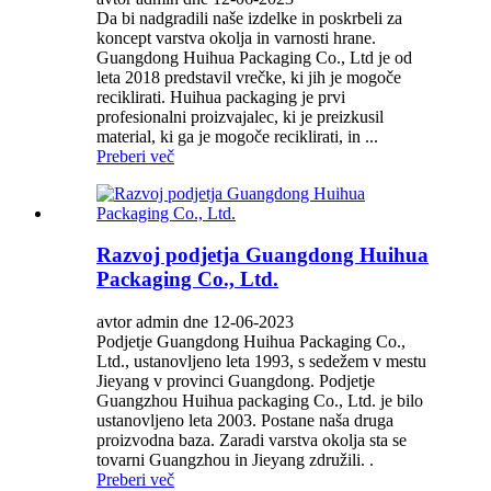
Da bi nadgradili naše izdelke in poskrbeli za
koncept varstva okolja in varnosti hrane.
Guangdong Huihua Packaging Co., Ltd je od
leta 2018 predstavil vrečke, ki jih je mogoče
reciklirati. Huihua packaging je prvi
profesionalni proizvajalec, ki je preizkusil
material, ki ga je mogoče reciklirati, in ...
Preberi več
Razvoj podjetja Guangdong Huihua
Packaging Co., Ltd.
avtor admin dne 12-06-2023
Podjetje Guangdong Huihua Packaging Co.,
Ltd., ustanovljeno leta 1993, s sedežem v mestu
Jieyang v provinci Guangdong. Podjetje
Guangzhou Huihua packaging Co., Ltd. je bilo
ustanovljeno leta 2003. Postane naša druga
proizvodna baza. Zaradi varstva okolja sta se
tovarni Guangzhou in Jieyang združili. .
Preberi več