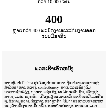
ກ່ວາ 10,000 ໂຕນ
+
400
ຫຼາຍກວ່າ 400 ພະນັກງານແລະທີມງານອອກ
ແບບມືອາຊີບ
ພວກ​ເຮົາ​ເຮັດ​ຫຍັງ
ການຫຸ້ມຫໍ່ Huihua ສຸມໃສ່ອຸປະກອນການຫຸ້ມຫໍ່ມາດຕະຖານສູງ
ສໍາລັບອາຫານຫວ່າງ, confectionery, ກາເຟແລະເຄື່ອງດື່ມ,
ອາຫານສັດລ້ຽງ, ອາຫານແຊ່ແຂໍງ, ຜະລິດຕະພັນຊີ້ນ, ເຄື່ອງປຸງ,
ການດູແລສ່ວນບຸກຄົນ, ເຄື່ອງຂຽນແລະຜະລິດຕະພັນເຄມີແລະອື່ນ
ໆ, ອີງຕາມຄວາມຕ້ອງການຂອງລູກຄ້າ, ທີມງານອອກແບບຈະສະຫ
ນອງດ້ານວິຊາການມືອາຊີບ. ສະຫນັບສະຫນູນການອອກແບບ