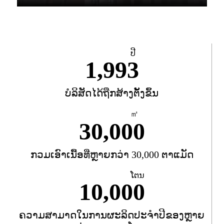
ປີ
1,993
ບໍລິສັດໄດ້ຖືກສ້າງຕັ້ງຂຶ້ນ
㎡
30,000
ກວມເອົາເນື້ອທີ່ຫຼາຍກວ່າ 30,000 ຕາແມັດ
ໂຕນ
10,000
ຄວາມສາມາດໃນການຜະລິດປະຈໍາປີຂອງຫຼາຍ