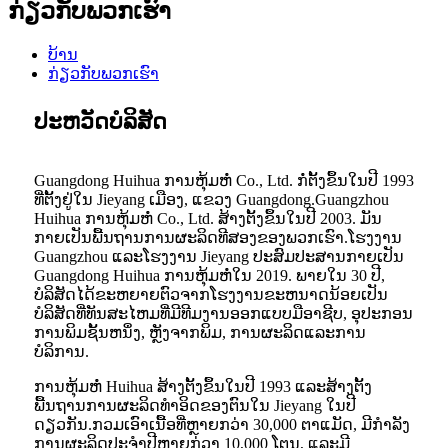
ກ່ຽວ​ກັບ​ພວກ​ເຮົາ
ບ້ານ
ກ່ຽວ​ກັບ​ພວກ​ເຮົາ
ປະ​ຫວັດ​ບໍ​ລິ​ສັດ
Guangdong Huihua ການ​ຫຸ້ມ​ຫໍ່ Co., Ltd. ກໍ່​ຕັ້ງ​ຂຶ້ນ​ໃນ​ປີ 1993
ທີ່​ຕັ້ງ​ຢູ່​ໃນ Jieyang ເມືອງ​, ແຂວງ Guangdong​.Guangzhou
Huihua ການຫຸ້ມຫໍ່ Co., Ltd. ສ້າງຕັ້ງຂຶ້ນໃນປີ 2003. ມັນ
ກາຍເປັນພື້ນຖານການຜະລິດທີສອງຂອງພວກເຮົາ.ໂຮງງານ
Guangzhou ແລະໂຮງງານ Jieyang ປະສົມປະສານກາຍເປັນ
Guangdong Huihua ການຫຸ້ມຫໍ່ໃນ 2019. ພາຍໃນ 30 ປີ,
ບໍລິສັດໄດ້ຂະຫຍາຍຕົວຈາກໂຮງງານຂະຫນາດນ້ອຍເປັນ
ບໍລິສັດທີ່ທັນສະໄຫມທີ່ມີທີມງານອອກແບບມືອາຊີບ, ອຸປະກອນ
ການພິມຊັ້ນຫນຶ່ງ, ຫຼັງຈາກພິມ, ການຜະລິດແລະການ
ບໍລິການ.
ການຫຸ້ມຫໍ່ Huihua ສ້າງຕັ້ງຂຶ້ນໃນປີ 1993 ແລະສ້າງຕັ້ງ
ພື້ນຖານການຜະລິດທໍາອິດຂອງຕົນໃນ Jieyang ໃນປີ
ດຽວກັນ.ກວມເອົາເນື້ອທີ່ຫຼາຍກວ່າ 30,000 ຕາແມັດ, ມີກໍາລັງ
ການຜະລິດປະຈໍາປີຫຼາຍກ່ວາ 10,000 ໂຕນ, ແລະມີ