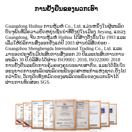
ການຢັ້ງຢືນຂອງພວກເຮົາ
Guangdong Huihua ການຫຸ້ມຫໍ່ Co., Ltd. ແມ່ນຫນຶ່ງໃນຜູ້ຜະລິດ
ບັນຈຸພັນທີ່ມີຄວາມຍືດຫຍຸ່ນຊັ້ນນໍາທີ່ຕັ້ງຢູ່ໃນເມືອງ Jieyang, ແຂວງ
Guangdong, ຈີນ.ການຫຸ້ມຫໍ່ Huihua ໄດ້ສ້າງຕັ້ງຂຶ້ນໃນ 1993 ແລະ
ເລີ່ມໃຫ້ບໍລິການສົ່ງອອກຕັ້ງແຕ່ປີ 2003 ຜ່ານບໍລິສັດຍ່ອຍ -
Guangzhou Shenghengda International Trading Co., Ltd. ແລະ
ມາຮອດປະຈຸບັນມີປະສົບການສົ່ງອອກ 20 ປີແລະປະສົບການການ
ຜະລິດ 30 ປີ.ບໍລິສັດໄດ້ຜ່ານ ISO9001: 2018, ISO22000: 2018
ການຢັ້ງຢືນລະບົບການຄຸ້ມຄອງຄຸນນະພາບສາກົນ, ແລະໄດ້ຮັບໃບ
ອະນຸຍາດການຜະລິດຜະລິດຕະພັນອຸດສາຫະກໍາແຫ່ງຊາດ.ຍິ່ງໄປ
ກວ່ານັ້ນ, ວັດຖຸດິບທັງຫມົດຂອງຜະລິດຕະພັນຂອງພວກເຮົາໄດ້
ຜ່ານການທົດສອບ SGS.