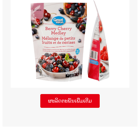
ຜະລິດຕະພັນເພີ່ມເຕີມ