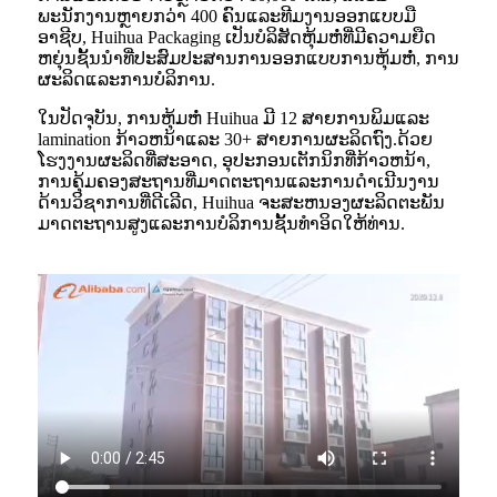
ພະນັກງານຫຼາຍກວ່າ 400 ຄົນແລະທີມງານອອກແບບມື
ອາຊີບ, Huihua Packaging ເປັນບໍລິສັດຫຸ້ມຫໍ່ທີ່ມີຄວາມຍືດ
ຫຍຸ່ນຊັ້ນນໍາທີ່ປະສົມປະສານການອອກແບບການຫຸ້ມຫໍ່, ການ
ຜະລິດແລະການບໍລິການ.
ໃນປັດຈຸບັນ, ການຫຸ້ມຫໍ່ Huihua ມີ 12 ສາຍການພິມແລະ
lamination ກ້າວຫນ້າແລະ 30+ ສາຍການຜະລິດຖົງ.ດ້ວຍ
ໂຮງງານຜະລິດທີ່ສະອາດ, ອຸປະກອນເຕັກນິກທີ່ກ້າວຫນ້າ,
ການຄຸ້ມຄອງສະຖານທີ່ມາດຕະຖານແລະການດໍາເນີນງານ
ດ້ານວິຊາການທີ່ດີເລີດ, Huihua ຈະສະຫນອງຜະລິດຕະພັນ
ມາດຕະຖານສູງແລະການບໍລິການຊັ້ນທໍາອິດໃຫ້ທ່ານ.