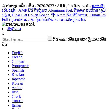
© ສະຫງວນລິຂະສິດ - 2020-2023 : All Rights Reserved.
-
ແຜນຜັງ
ເວັບໄຊທ໌
-
AMP ມືຖື
ຖົງຫຸ້ມຫໍ່ Aluminum Foil
,
ຖົງພາດສະຕິກອາລູມີ
ນຽມ
,
Clear Flat Bouch Bouch
,
ຖົງ Kraft ເຈ້ຍສີນ້ໍາຕານ
,
Aluminum
Foil ຖົງອາຫານ
,
ການຫຸ້ມຫໍ່ທີ່ສາມາດຍ່ອຍສະຫຼາຍໄດ້
,
ສົ່ງອີເມວ
x
ກົດ enter ເພື່ອຊອກຫາຫຼື ESC ເພື່ອ
ປິດ
English
French
German
Portuguese
Spanish
Russian
Japanese
Korean
Arabic
Irish
Greek
Turkish
Italian