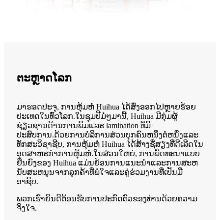
ຕະຫຼາດໂລກ
ມາຮອດປະຈຸ, ການຫຸ້ມຫໍ່ Huihua ໄດ້ສົ່ງອອກໄປຫຼາຍຮ້ອຍ
ປະເທດໃນທົ່ວໂລກ.ໃນຊຸມປີມໍ່ໆມານີ້, Huihua ມີກຸ່ມຜູ້
ຊ່ຽວຊານດ້ານການພິມແລະ lamination ທີ່ມີ
ປະສົບການ.ດ້ວຍການບໍລິການສ່ວນບຸກຄົນຫນຶ່ງຕໍ່ຫນຶ່ງແລະ
ທັກສະວິຊາຊີບ, ການຫຸ້ມຫໍ່ Huihua ໄດ້ສ້າງຊື່ສຽງທີ່ດີເລີດໃນ
ອຸດສາຫະກໍາການຫຸ້ມຫໍ່.ໃນສ່ວນໃຫຍ່, ການພັດທະນາແບບ
ຍືນຍົງຂອງ Huihua ແມ່ນຍ້ອນການແນະນໍາແລະການສະຫ
ນັບສະຫນູນຈາກລູກຄ້າທີ່ພໍໃຈແລະຄູ່ຮ່ວມງານທີ່ເປັນມື
ອາຊີບ.
ພວກເຮົາຍິນດີຕ້ອນຮັບການປະກົດຕົວຂອງທ່ານດ້ວຍຄວາມ
ຈິງໃຈ.