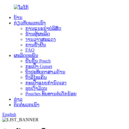
ບ້ານ
ກ່ຽວ​ກັບ​ພວກ​ເຮົາ
ການແນະນໍາບໍລິສັດ
ຮ້ານຜູ້ຜະລິດ
ງານວາງສະແດງ
ການຢັ້ງຢືນ
FAQ
ຜະລິດຕະພັນ
ຢືນຂຶ້ນ Pouch
ກະເປົ໋າ Gusset
ຖົງປະທັບຕາສາມດ້ານ
ຖົງລີໄຊເຄິນ
ກະເປົ໋າແບບກຳນົດເອງ
ຮູບເງົາມ້ວນ
Pouches ທົນທານຕໍ່ເດັກນ້ອຍ
ຂ່າວ
ຕິດ​ຕໍ່​ພວກ​ເຮົາ
English