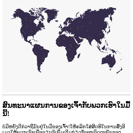
ສົນທະນາແຜນການຂອງເຈົ້າກັບພວກເຮົາໃນມື້
ນີ້!
ບໍ່ມີຫຍັງດີກ່ວາຖືມັນຢູ່ໃນມືຂອງເຈົ້າ!ໃຫ້ຄລິກໃສ່ສິດທິໃນການສົ່ງອີ
ເມວໃຫ້ພວກເຮົາເພື່ອຮຽນຮູ້ເພີ່ມເຕີມກ່ຽວກັບຜະລິດຕະພັນຂອງ