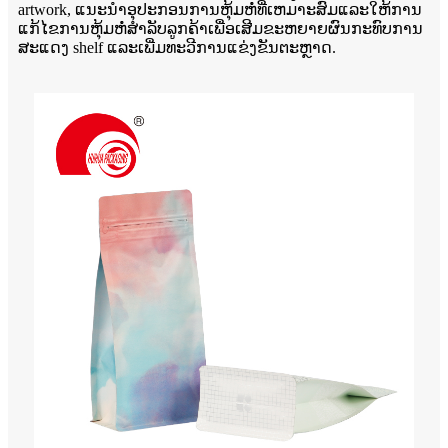
artwork, ແນະນໍາອຸປະກອນການຫຸ້ມຫໍ່ທີ່ເຫມາະສົມແລະໃຫ້ການ
ແກ້ໄຂການຫຸ້ມຫໍ່ສໍາລັບລູກຄ້າເພື່ອເສີມຂະຫຍາຍຜົນກະທົບການ
ສະແດງ shelf ແລະເພີ່ມທະວີການແຂ່ງຂັນຕະຫຼາດ.