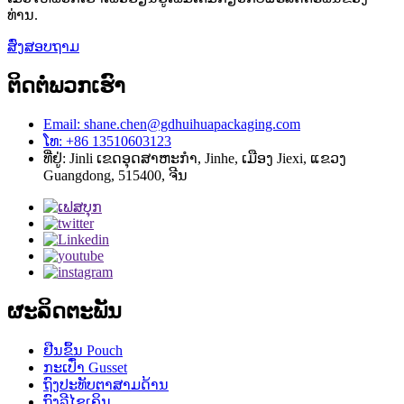
ທ່ານ.
ສົ່ງສອບຖາມ
ຕິດ​ຕໍ່​ພວກ​ເຮົາ
Email: shane.chen@gdhuihuapackaging.com
ໂທ: +86 13510603123
ທີ່​ຢູ່​: Jinli ເຂດ​ອຸດ​ສາ​ຫະ​ກໍາ​, Jinhe​, ເມືອງ Jiexi​, ແຂວງ
Guangdong​, 515400​, ຈີນ
ຜະລິດຕະພັນ
ຢືນຂຶ້ນ Pouch
ກະເປົ໋າ Gusset
ຖົງປະທັບຕາສາມດ້ານ
ຖົງລີໄຊເຄິນ