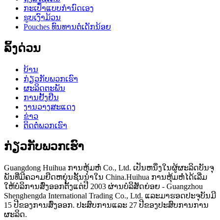
ກະເປົ໋າແບບກຳນົດເອງ
ຮູບເງົາມ້ວນ
Pouches ທົນທານຕໍ່ເດັກນ້ອຍ
ລິ້ງດ່ວນ
ບ້ານ
ກ່ຽວ​ກັບ​ພວກ​ເຮົາ
ຜະລິດຕະພັນ
ການຢັ້ງຢືນ
ງານວາງສະແດງ
ຂ່າວ
ຕິດ​ຕໍ່​ພວກ​ເຮົາ
ກ່ຽວ​ກັບ​ພວກ​ເຮົາ
Guangdong Huihua ການຫຸ້ມຫໍ່ Co., Ltd. ເປັນຫນຶ່ງໃນຜູ້ຜະລິດບັນຈຸ
ພັນທີ່ມີຄວາມຍືດຫຍຸ່ນຊັ້ນນໍາໃນ China.Huihua ການຫຸ້ມຫໍ່ໄດ້ເລີ່ມ
ໃຫ້ບໍລິການສົ່ງອອກຕັ້ງແຕ່ປີ 2003 ຜ່ານບໍລິສັດຍ່ອຍ - Guangzhou
Shenghengda International Trading Co., Ltd. ແລະມາຮອດປະຈຸບັນມີ
15 ປີຂອງການສົ່ງອອກ. ປະສົບການແລະ 27 ປີຂອງປະສົບການການ
ຜະລິດ.