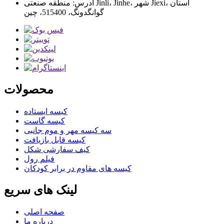
آدرس: منطقه صنعتی Jinli، Jinhe، شهر Jiexi، استان
گوانگدونگ، 515400، چین
محصولات
کیسه ایستاده
کیسه گاست
سه کیسه مهر و موم جانبی
کیسه قابل بازیافت
کیف سفارشی شکل
فیلم رول
کیسه های مقاوم در برابر کودکان
لینک های سریع
صفحه اصلی
درباره ما