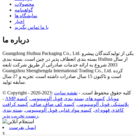
محصولات
گواهینامه
نمایشگاه ها
اخبار
با ما تماس بگیرید
درباره ما
Guangdong Huihua Packaging Co., Ltd. یکی از تولیدکنندگان پیشرو
بسته بندی انعطاف پذیر در چین است. بسته بندی Huihua از سال
2003 شروع به ارائه خدمات صادراتی از طریق شرکت تابعه
Guangzhou Shenghengda International Trading Co., Ltd. کرده
است و تاکنون 15 سال صادرات داشته است. تجربه و 27 سال
سابقه تولید.
© Copyright - 2020-2023: کلیه حقوق محفوظ است.
-
نقشه سایت
AMP موبایل
کیسه های بسته بندی فویل آلومینیومی
,
کیسه
-
پلاستیکی فویل آلومینیومی
,
کیسه کف صاف صاف
,
کیسه کرافت
کاغذی قهوه ای
,
کیسه مواد غذایی فویل آلومینیومی
,
بسته بندی
,
زیست تخریب پذیر
ایمیل بفرست
x