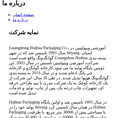
درباره ما
صفحه اصلی
درباره ما
نمایه شرکت
Guangdong Huihua Packaging Co.، آموزشی ویبولیتین در
سال 1993 تاسیس شد که در شهر Jieyang، استان
گوانگدونگ واقع شده است.Guangzhou Huihua بسته بندی
شرکت، آموزشی ویبولیتین تاسیس در سال 2003. این
دومین پایگاه تولید ما می شود.کارخانه گوانگژو و کارخانه
جی یانگ ادغام شدند و در سال 2019 به بسته بندی
گوانگدونگ هویوا تبدیل شدند. در طی 30 سال، این شرکت از
یک کارخانه کوچک به یک شرکت مدرن با تیم طراحی حرفه
ای، تجهیزات چاپ درجه یک، پس از چاپ، تولید و خدمات
تبدیل شده است.
Huihua Packaging در سال 1993 تاسیس شد و اولین پایگاه
تولید خود را در Jieyang در همان سال تاسیس کرد.Huihua
Packaging با مساحتی بیش از 30000 متر مربع، با ظرفیت
تولید سالانه بیش از 10000 تن و با بیش از 400 کارمند و یک