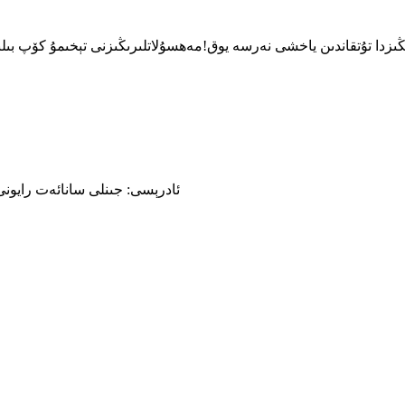
ئادرېسى: جىنلى سانائەت رايونى 