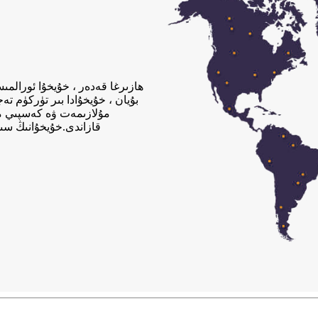
ھازىرغا قەدەر ، خۇيخۇا ئورالمى
بۇيان ، خۇيخۇادا بىر تۈركۈم ت
مۇلازىمەت ۋە كەسپىي ما
قازاندى.خۇيخۇانىڭ سى