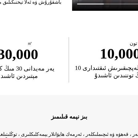
باشقۇرۇش ۋە ئەلا تېخنىكىلىق 
تون
㎡
10,00
30,000
يىللىق ئىشلەپچىقىرىش ئىقتىدارى 10
يەر مەيدانى 
 توننىدىن ئاشىدۇ
مېتىردىن ئاشىدۇ
بىز نېمە قىلىمىز
، قەھۋە ۋە ئىچىملىكلەر ، ئەرمەك ھايۋانلار يېمەكلىكلىرى ، توڭلىتى