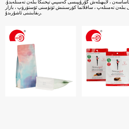
ە ئاساسەن ، لايىھىلەش گۇرۇپپىسى كەسپىي تېخنىكا بىلەن تەمىنلەيدۇ.
ى بىلەن تەمىنلەپ ، ساقلانما كۆرسىتىش ئۈنۈمىنى ئۆستۈرۈپ ، بازار
رىقابىتىنى ئاشۇرىدۇ.