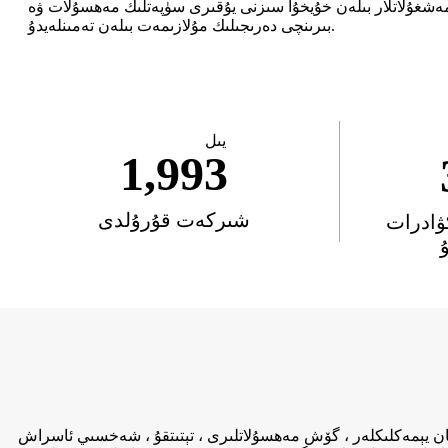
مەشغۇلاتلار بىلەن خۇيخۇا سىزنى يۇقىرى سۈپەتلىك مەھسۇلات ۋە
بىرىنچى دەرىجىلىك مۇلازىمەت بىلەن تەمىنلەيدۇ.
يىل
1,993
شىركەت قۇرۇلدى
30 مىڭ كۋادرات
لغان يېمەكلىكلەر ، گۆش مەھسۇلاتلىرى ، تېتىتقۇ ، شەخسىي ئاسراش