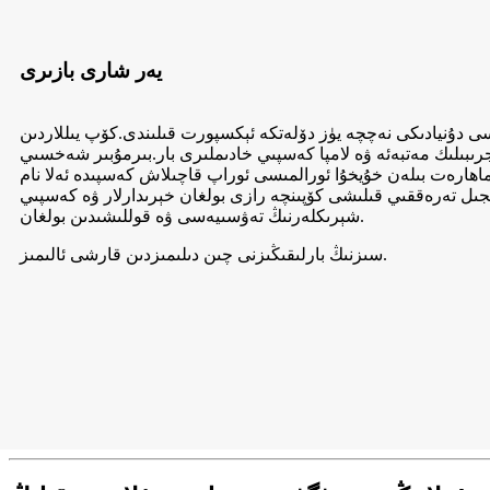
يەر شارى بازىرى
سى دۇنيادىكى نەچچە يۈز دۆلەتكە ئېكسپورت قىلىندى.كۆپ يىللاردىن
ەجرىبىلىك مەتبەئە ۋە لامپا كەسپىي خادىملىرى بار.بىرمۇبىر شەخسىي
ھارەت بىلەن خۇيخۇا ئورالمىسى ئوراپ قاچىلاش كەسپىدە ئەلا نام
جىل تەرەققىي قىلىشى كۆپىنچە رازى بولغان خېرىدارلار ۋە كەسپىي
شېرىكلەرنىڭ تەۋسىيەسى ۋە قوللىشىدىن بولغان.
سىزنىڭ بارلىقىڭىزنى چىن دىلىمىزدىن قارشى ئالىمىز.