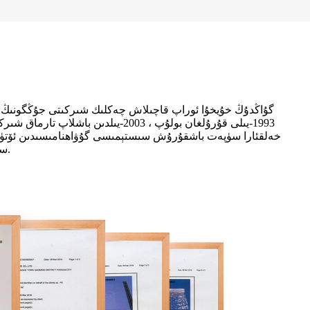
گۇاڭدۇڭ خۇيخۇا ئوراپ قاچىلاش چەكلىك شىركىتى جۇڭگونىڭ گۇا
مەھسۇلاتلىرى ئىشلەپچىقىرىش ئىجازەتنامىسىگە ئېرىشتى.ئۇنىڭ ئۈستىگە ، مەھسۇلاتلىرىمىزنىڭ بارلىق خام ئەشيالىرى SGS سىنىقىدىن ئۆتتى.