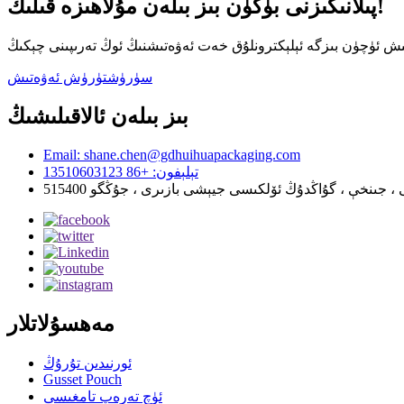
پىلانىڭىزنى بۈگۈن بىز بىلەن مۇلاھىزە قىلىڭ!
سۈرۈشتۈرۈش ئەۋەتىش
بىز بىلەن ئالاقىلىشىڭ
Email: shane.chen@gdhuihuapackaging.com
تېلېفون: +86 13510603123
، جىنخې ، گۇاڭدۇڭ ئۆلكىسى جيېشى بازىرى ، جۇڭگو 515400
مەھسۇلاتلار
ئورنىدىن تۇرۇڭ
Gusset Pouch
ئۈچ تەرەپ تامغىسى