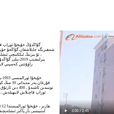
، ئۇ بىزنىڭ ئىككىنچى ئىشل
زاۋۇتتىن كەسپىي لاي
خۇ
توننىدىن ئاشىد
ئوراپ قاچىلاش لايىھىلەش ، 
لىنىيىسى بار.پاكىز ئىشلەپچى