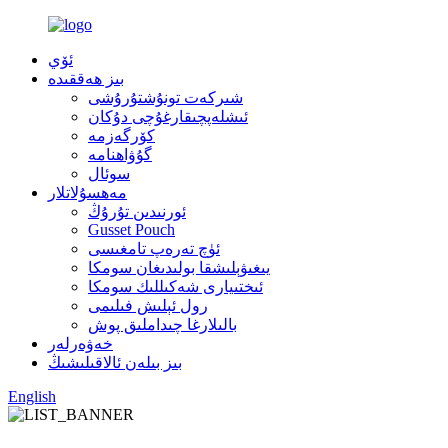
ئۆي
بىز ھەققىدە
شىركەت تونۇشتۇرۇشى
ئىشلەپچىقارغۇچى دۇكان
كۆرگەزمە
گۇۋاھنامە
سوئال
مەھسۇلاتلار
ئورنىدىن تۇرۇڭ
Gusset Pouch
ئۈچ تەرەپ تامغىسى
يىغىۋېلىشقا بولىدىغان سومكا
ئىختىيارى شەكىللىك سومكا
رول ئېلىش فىلىمى
بالىلارغا چىداملىق پوش
خەۋەرلەر
بىز بىلەن ئالاقىلىشىڭ
English