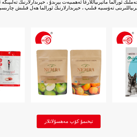
ملىك ئورالما ماتېرىياللارغا ئەھمىيەت بېرىدۇ ، خېرىدارلارنىڭ تەلىپىگ
رىياللىرىنى تەۋسىيە قىلىپ ، خېرىدارلارنىڭ ئورالما ھەل قىلىش چارىس
تېخىمۇ كۆپ مەھسۇلاتلار