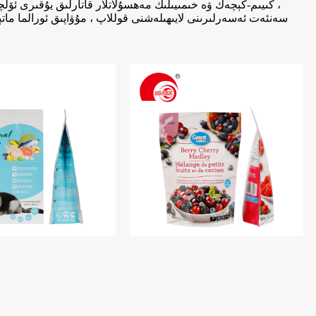
، كىيىم-كېچەك ۋە خىمىيىلىك مەھسۇلاتلار قاتارلىق يۇقىرى ئۆلچە
سەنئەت ئەسەرلىرىنى لايىھىلەشنى قوللاپ ، مۇۋاپىق ئورالما ماتې