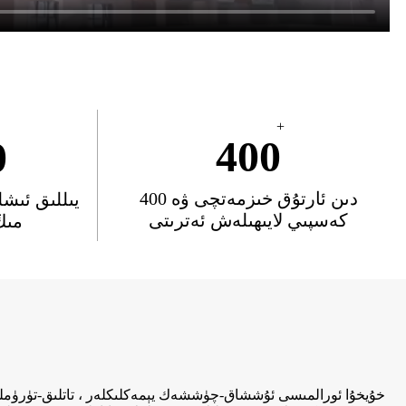
+
400
0
400 دىن ئارتۇق خىزمەتچى ۋە
كەسپىي لايىھىلەش ئەترىتى
مىڭ
خۇيخۇا ئورالمىسى ئۇششاق-چۈششەك يېمەكلىكلەر ، تاتلىق-تۈرۈملەر 