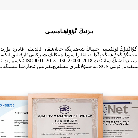
بىزنىڭ گۇۋاھنامىسى
ڭدۇڭ ئۆلكىسى جيېياڭ شەھىرىگە جايلاشقان ئالدىنقى قاتاردا تۇرىدىغا