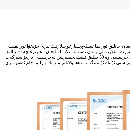
ن جانلىق ئورالما ئىشلەپچىقارغۇچىلارنىڭ بىرى.خۇيخۇا ئورالمىسى
1993-يىلى قۇرۇلغان بولۇپ ، 2003-يىلدىن باشلاپ تارماق شىركەت-گۇاڭجۇ شېڭخېڭدا خەلقئارا سودا چەكلىك شىركىتى ئارقىلىق ئېكسپورت مۇلازىمىتى بىلەن تەمىنلەشكە باشلىغان ، ھازىرغىچە 20 يىللىق
ئېكسپورت تەجرىبىسى ۋە 30 يىللىق ئىشلەپچىقىرىش تەجرىبىسى بار.بۇ شىركەت ISO9001: 2018 ، ISO22000: 2018 خەلقئارا سۈپەت باشقۇرۇش سىستېمىسى گۇۋاھنامىسىدىن ئۆتۈپ ، دۆلەتنىڭ سانائەت