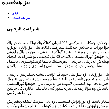
بىز ھەققىدە
ئۆي
بىز ھەققىدە
شىركەت ئارخىپى
گۇاڭدۇڭ خۇيخۇا ئوراپ قاچىلاش چەكلىك شىركىتى 1993-يىلى گۇاڭدۇڭ ئۆلكىسىنىڭ جيېياڭ
شەھىرىگە جايلاشقان.گۇاڭجۇ خۇيخۇا ئوراپ قاچىلاش چەكلىك شىركىتى 2003-يىلى قۇرۇلغان بولۇپ
ەپچىقىرىش بازىمىزغا ئايلىنىدۇ.گۇاڭجۇ زاۋۇتى بىلەن جيېياڭ زاۋۇتى
بىرلىشىپ 2019-يىلى گۇاڭدۇڭ خۇيخۇا ئورالمىسىغا ئايلاندى. 30 يىل ئىچىدە ، بۇ شىركەت كىچىك
ىھىلەش ئەترىتى ، بىرىنچى دەرىجىلىك باسما ئۈسكۈنىلىرى ، باسما ،
ئىشلەپچىقىرىش ۋە مۇلازىمەت بىلەن زامانىۋى زاۋۇتقا ئايلاندى.
يخۇا ئورالمىسى 1993-يىلى قۇرۇلغان ۋە شۇ يىلى جيېياڭدا تۇنجى ئىشلەپچىقىرىش بازىسى
قۇرغان.يەر مەيدانى 30 مىڭ كۋادرات مېتىردىن ئاشىدۇ ، يىللىق ئىشلەپچىقىرىش ئىقتىدارى 10 مىڭ
ۇ ، 400 دىن ئارتۇق خىزمەتچى ۋە كەسپىي لايىھىلەش ئەترىتى بار ، خۇيخۇا ئورالمىسى
ياساش ۋە مۇلازىمەتنى بىرلەشتۈرگەن ئالدىنقى قاتاردىكى جانلىق
ئورالما شىركىتى.
ھازىر ، خۇيخۇا ئورالمىسىدا 12 ئىلغار باسما ۋە يورۇتۇش لىنىيىسى ۋە 30+ سومكا ئىشلەپچىقىرىش
قىرىش زاۋۇتى ، ئىلغار تېخنىكىلىق ئۈسكۈنىلەر ، قېلىپلاشقان بېكەت