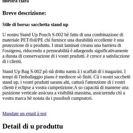
finestra clara
Breve descrizione:
Stile di borsa: sacchetta stand up
U nostru Stand Up Pouch S-002 hè fattu di una combinazione di
materiale PET/foil/PE chì furnisce una durabilità eccellente è una
prutezzione di u produttu. I strati laminati creanu una barriera di
l'ossigenu, riducendu a permeabilità è allargendu significativamente
a durata di conservazione di i vostri prudutti. è cresce a satisfaczione
di i clienti.
Stand Up Bag S-002 pò stà drittu nantu à i scaffali di i magazini. I
tempi di l'imballaggio pianu è mediocre sò finiti. Cù i nostri sacchetti
stand up, i vostri prudutti saranu alti, catturà l'attenzione di i vostri
clienti è eclipse a vostra cumpetizione.A so capacità di mantene una
pusizione verticale assicura a visibilità massima, assicurendu chì a
vostra marca hè notata da i pussibuli cumpratori.
Mandate un email à noi
Detail di u produttu