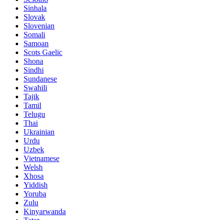
Sinhala
Slovak
Slovenian
Somali
Samoan
Scots Gaelic
Shona
Sindhi
Sundanese
Swahili
Tajik
Tamil
Telugu
Thai
Ukrainian
Urdu
Uzbek
Vietnamese
Welsh
Xhosa
Yiddish
Yoruba
Zulu
Kinyarwanda