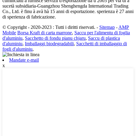
cuminciatu à furnisce servizii d'esportazione da u 2003 per via di a
sucetà subsidiaria-Guangzhou Shenghengda International Trading
Co., Ltd. è finu à avà hà 15 anni di esportazione. sperienza è 27 anni
di sperienza di fabricazione.
© Copyright - 2020-2023 : Tutti i diritti riservati.
-
Sitemap
-
AMP
Mobile
Borsa Kraft di carta marrone
,
Saccu per l'alimentu di foglia
d'aluminiu
,
Sacchetto di fondu pianu chjaru
,
Saccu di plastica
d'aluminiu
,
Imballaggi biodegradabili
,
Sacchetti di imballaggio di
fogli d'aluminiu
,
Mandate e-mail
x