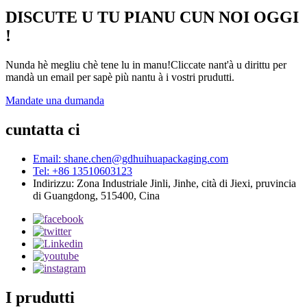
DISCUTE U TU PIANU CUN NOI OGGI
!
Nunda hè megliu chè tene lu in manu!Cliccate nant'à u dirittu per
mandà un email per sapè più nantu à i vostri prudutti.
Mandate una dumanda
cuntatta ci
Email: shane.chen@gdhuihuapackaging.com
Tel: +86 13510603123
Indirizzu: Zona Industriale Jinli, Jinhe, cità di Jiexi, pruvincia
di Guangdong, 515400, Cina
I prudutti