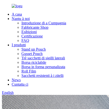
A casa
Nantu à noi
Introduzione di a Cumpagnia
Fabbricante Shop
Esibizioni
Certificazione
FAQ
I prudutti
Stand up Pouch
Gusset Pouch
Trè sacchetti di sigilli laterali
Borsa riciclabile
Borsa in forma persunalizata
Roll Film
Sacchetti resistenti à i zitelli
News
Cuntatta ci
English