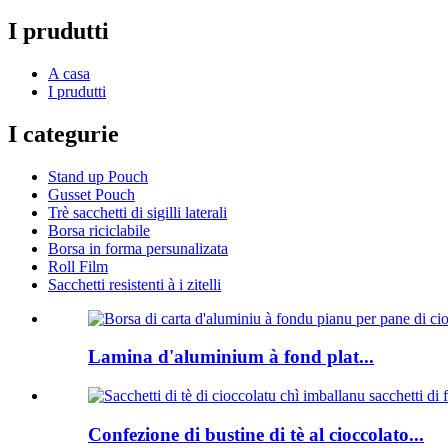
I prudutti
A casa
I prudutti
I categurie
Stand up Pouch
Gusset Pouch
Trè sacchetti di sigilli laterali
Borsa riciclabile
Borsa in forma persunalizata
Roll Film
Sacchetti resistenti à i zitelli
Lamina d'aluminium à fond plat...
Confezione di bustine di tè al cioccolato...