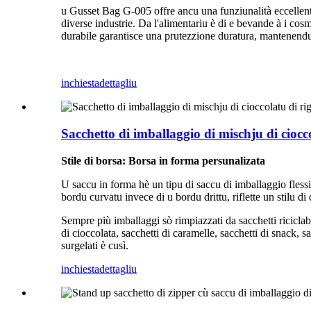
u Gusset Bag G-005 offre ancu una funziunalità eccellenti
diverse industrie. Da l'alimentariu è di e bevande à i cosme
durabile garantisce una prutezzione duratura, mantenendu a
inchiesta
dettagliu
Sacchetto di imballaggio di mischju di ciocc
Stile di borsa: Borsa in forma persunalizata
U saccu in forma hè un tipu di saccu di imballaggio flessib
bordu curvatu invece di u bordu drittu, riflette un stilu di 
Sempre più imballaggi sò rimpiazzati da sacchetti riciclabili
di cioccolata, sacchetti di caramelle, sacchetti di snack, sac
surgelati è cusì.
inchiesta
dettagliu