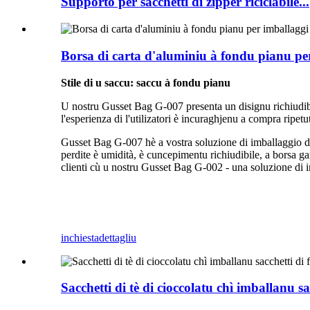
Supporto per sacchetti di zipper riciclabile...
Borsa di carta d'aluminiu à fondu pianu per
Stile di u saccu: saccu à fondu pianu
U nostru Gusset Bag G-007 presenta un disignu richiudibile
l'esperienza di l'utilizatori è incuraghjenu a compra ripet
Gusset Bag G-007 hè a vostra soluzione di imballaggio defi
perdite è umidità, è cuncepimentu richiudibile, a borsa gar
clienti cù u nostru Gusset Bag G-002 - una soluzione di i
inchiesta
dettagliu
Sacchetti di tè di cioccolatu chì imballanu s