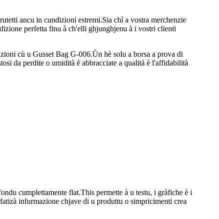
rutetti ancu in cundizioni estremi.Sia chì a vostra merchenzie
izione perfetta finu à ch'elli ghjunghjenu à i vostri clienti
pazioni cù u Gusset Bag G-006.Ùn hè solu a borsa a prova di
si da perdite o umidità è abbracciate a qualità è l'affidabilità
 fondu cumplettamente flat.This permette à u testu, i gràfiche è i
enfatizà infurmazione chjave di u produttu o simpricimenti crea