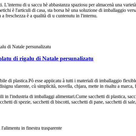
. L'internu di u saccu hè abbastanza spaziosu per almacenà una varietà d
tichi è l'articuli di casa, sta borsa hè una soluzione di imballaggio versa
 freschezza è a qualità di u cuntenutu in l'internu.
olatu di rigalu di Natale persunalizatu
ile di plastica.Pò esse appiicatu à tutti i materiali di imballaggio flexib
disignu sfarente, cù simplicità, novella, chjara, mette in risaltu a marca, fa
 in l'industria di imballaggi alimentari.Cume sacchetti di plastica, sacchet
chetti di spezie, sacchetti di biscotti, sacchetti di pane, sacchetti di sale,