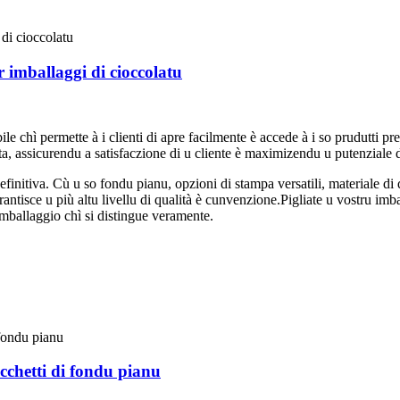
 imballaggi di cioccolatu
 chì permette à i clienti di apre facilmente è accede à i so prudutti pref
uta, assicurendu a satisfaczione di u cliente è maximizendu u putenziale di
nitiva. Cù u so fondu pianu, opzioni di stampa versatili, materiale di qu
antisce u più altu livellu di qualità è cunvenzione.Pigliate u vostru imba
mballaggio chì si distingue veramente.
acchetti di fondu pianu