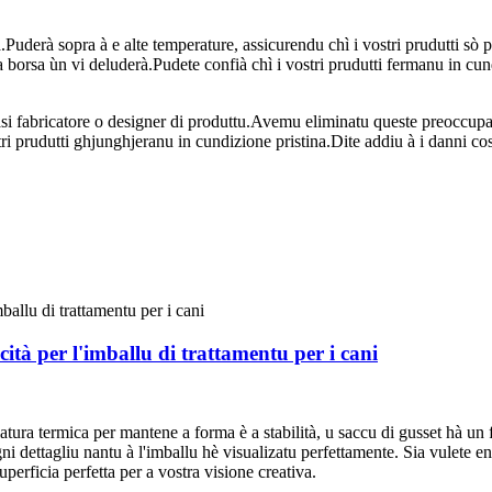
uderà sopra à e alte temperature, assicurendu chì i vostri prudutti sò p
a borsa ùn vi deluderà.Pudete confià chì i vostri prudutti fermanu in cund
iasi fabricatore o designer di produttu.Avemu eliminatu queste preoccu
ri prudutti ghjunghjeranu in cundizione pristina.Dite addiu à i danni costo
ità per l'imballu di trattamentu per i cani
illatura termica per mantene a forma è a stabilità, u saccu di gusset hà un
ogni dettagliu nantu à l'imballu hè visualizatu perfettamente. Sia vulete 
perficia perfetta per a vostra visione creativa.