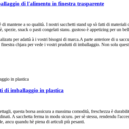
allaggio di l'alimentu in finestra trasparente
 mantene a so qualità. I ​​nostri sacchetti stand up sò fatti di materiali d
è, spezie, snack o pasti congelati stanu. gustoso è appetizing per un bel
izatu per adattà à i vostri bisogni di marca.A parte anteriore di u saccu
a finestra chjara per vede i vostri prudutti di imballaggio. Non solu que
ti di imballaggio in plastica
tagli, questa borsa assicura a massima comodità, freschezza è durabilità.
nati. A sacchetta ferma in modu sicuru. per sè stessu, rendendu l'accessu
le, ancu quandu hè piena di articuli più pesanti.