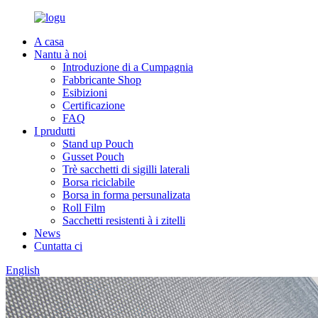
A casa
Nantu à noi
Introduzione di a Cumpagnia
Fabbricante Shop
Esibizioni
Certificazione
FAQ
I prudutti
Stand up Pouch
Gusset Pouch
Trè sacchetti di sigilli laterali
Borsa riciclabile
Borsa in forma persunalizata
Roll Film
Sacchetti resistenti à i zitelli
News
Cuntatta ci
English