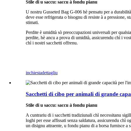
Stile di u saccu: saccu à fondu pianu
U nostru Gusseted Bag G-006 hè pensatu per a durabilità.P
deve esse refrigerata o bisognu di resiste à a pressione, st
stimati.
Perdite è umidità sò preoccupazioni universali per quals
perdite, hè ancu a prova di umidità, assicurendu chì i vost
chì i nostri sacchetti offrenu.
inchiesta
dettagliu
Sacchetti di cibo per animali di grande capac
Stile di u saccu: saccu à fondu pianu
A cuntrariu di i sacchetti tradiziunali chì necessitanu sig
loghi per esse affissati senza saldatura, assicurendu chì 
un disignu attraente, u fondu pianu di a borsa furnisce a su