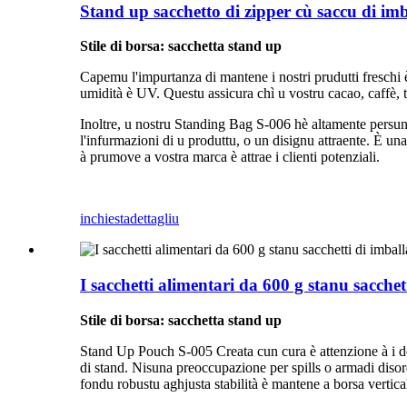
Stand up sacchetto di zipper cù saccu di imb
Stile di borsa: sacchetta stand up
Capemu l'impurtanza di mantene i nostri prudutti freschi è di
umidità è UV. Questu assicura chì u vostru cacao, caffè, t
Inoltre, u nostru Standing Bag S-006 hè altamente persunal
l'infurmazioni di u produttu, o un disignu attraente. È un
à prumove a vostra marca è attrae i clienti potenziali.
inchiesta
dettagliu
I sacchetti alimentari da 600 g stanu sacchet
Stile di borsa: sacchetta stand up
Stand Up Pouch S-005 Creata cun cura è attenzione à i det
di stand. Nisuna preoccupazione per spills o armadi disordi
fondu robustu aghjusta stabilità è mantene a borsa vertica