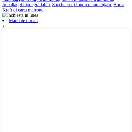
Imballaggi biodegradabili
,
Sacchetto di fondu pianu chjaru
,
Borsa
Kraft di carta marrone
,
Mandate e-mail
x