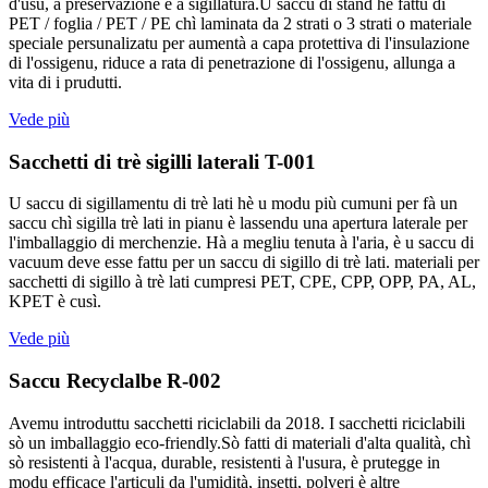
d'usu, a preservazione è a sigillatura.U saccu di stand hè fattu di
PET / foglia / PET / PE chì laminata da 2 strati o 3 strati o materiale
speciale persunalizatu per aumentà a capa protettiva di l'insulazione
di l'ossigenu, riduce a rata di penetrazione di l'ossigenu, allunga a
vita di i prudutti.
Vede più
Sacchetti di trè sigilli laterali T-001
U saccu di sigillamentu di trè lati hè u modu più cumuni per fà un
saccu chì sigilla trè lati in pianu è lassendu una apertura laterale per
l'imballaggio di merchenzie. Hà a megliu tenuta à l'aria, è u saccu di
vacuum deve esse fattu per un saccu di sigillo di trè lati. materiali per
sacchetti di sigillo à trè lati cumpresi PET, CPE, CPP, OPP, PA, AL,
KPET è cusì.
Vede più
Saccu Recyclalbe R-002
Avemu introduttu sacchetti riciclabili da 2018. I sacchetti riciclabili
sò un imballaggio eco-friendly.Sò fatti di materiali d'alta qualità, chì
sò resistenti à l'acqua, durable, resistenti à l'usura, è prutegge in
modu efficace l'articuli da l'umidità, insetti, polveri è altre