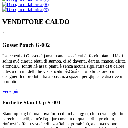
VENDITORE CALDO
/
Gusset Pouch G-002
I sacchetti di Gusset chjamanu ancu sacchetti di fondu pianu. Hè di
solitu avè cinque piatti di stampa, ci sò davanti, daretu, manca, diritta
è fondu.U fondu hè assai pianu è senza alcuna sigillatura di u calore,
u testu o u mudellu hè visualizatu bè;Cusì chì u fabricatore o u
designer di u produttu hà abbastanza spaziu per ghjucà è discrive u
pruduttu.
Vede più
Pochette Stand Up S-001
Stand up bag hè una nova forma di imballaggio, chì hà vantaghji in
parechji aspetti, cum'è l'aghjurnamentu di qualità di u produttu,
rinfurzà l'effettu visuale di i scaffali, a portabilità, a cunvenzione