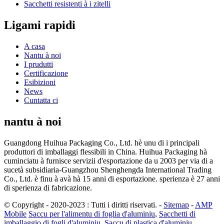
Sacchetti resistenti à i zitelli
Ligami rapidi
A casa
Nantu à noi
I prudutti
Certificazione
Esibizioni
News
Cuntatta ci
nantu à noi
Guangdong Huihua Packaging Co., Ltd. hè unu di i principali
produttori di imballaggi flessibili in China. Huihua Packaging hà
cuminciatu à furnisce servizii d'esportazione da u 2003 per via di a
sucetà subsidiaria-Guangzhou Shenghengda International Trading
Co., Ltd. è finu à avà hà 15 anni di esportazione. sperienza è 27 anni
di sperienza di fabricazione.
© Copyright - 2020-2023 : Tutti i diritti riservati.
-
Sitemap
-
AMP
Mobile
Saccu per l'alimentu di foglia d'aluminiu
,
Sacchetti di
imballaggio di fogli d'aluminiu
,
Saccu di plastica d'aluminiu
,