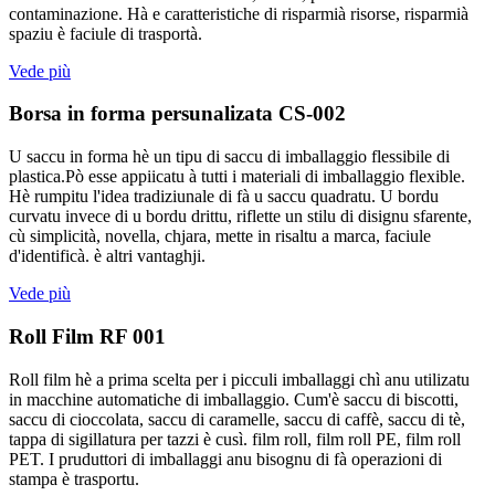
contaminazione. Hà e caratteristiche di risparmià risorse, risparmià
spaziu è faciule di trasportà.
Vede più
Borsa in forma persunalizata CS-002
U saccu in forma hè un tipu di saccu di imballaggio flessibile di
plastica.Pò esse appiicatu à tutti i materiali di imballaggio flexible.
Hè rumpitu l'idea tradiziunale di fà u saccu quadratu. U bordu
curvatu invece di u bordu drittu, riflette un stilu di disignu sfarente,
cù simplicità, novella, chjara, mette in risaltu a marca, faciule
d'identificà. è altri vantaghji.
Vede più
Roll Film RF 001
Roll film hè a prima scelta per i picculi imballaggi chì anu utilizatu
in macchine automatiche di imballaggio. Cum'è saccu di biscotti,
saccu di cioccolata, saccu di caramelle, saccu di caffè, saccu di tè,
tappa di sigillatura per tazzi è cusì. film roll, film roll PE, film roll
PET. I pruduttori di imballaggi anu bisognu di fà operazioni di
stampa è trasportu.