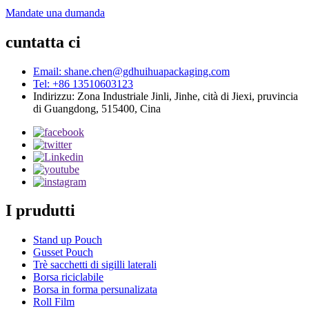
Mandate una dumanda
cuntatta ci
Email: shane.chen@gdhuihuapackaging.com
Tel: +86 13510603123
Indirizzu: Zona Industriale Jinli, Jinhe, cità di Jiexi, pruvincia
di Guangdong, 515400, Cina
I prudutti
Stand up Pouch
Gusset Pouch
Trè sacchetti di sigilli laterali
Borsa riciclabile
Borsa in forma persunalizata
Roll Film