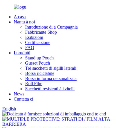
A casa
Nantu à noi
Introduzione di a Cumpagnia
Fabbricante Shop
Esibizioni
Certificazione
FAQ
I prudutti
Stand up Pouch
Gusset Pouch
Trè sacchetti di sigilli laterali
Borsa riciclabile
Borsa in forma persunalizata
Roll Film
Sacchetti resistenti à i zitelli
News
Cuntatta ci
English