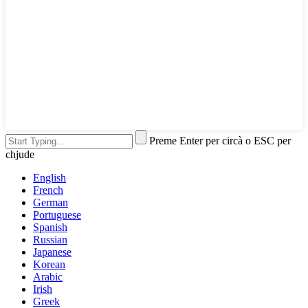
Preme Enter per circà o ESC per
chjude
English
French
German
Portuguese
Spanish
Russian
Japanese
Korean
Arabic
Irish
Greek