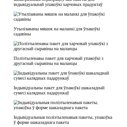
індывідуальнай упакоўкі харчовых прадуктаў
Утылізаваны мяшок на маланкі для ўпакоўкі
садавіны
Поліэтыленавы пакет для харчовай упакоўкі з
другаснай сыравіны на маланцы
Індывідуальны пакет для ўпакоўкі шакаладнай
сумесі калядных падарункаў
Індывідуальныя поліэтыленавыя пакеты, упакоўка
ў форме шакаладнага пакета