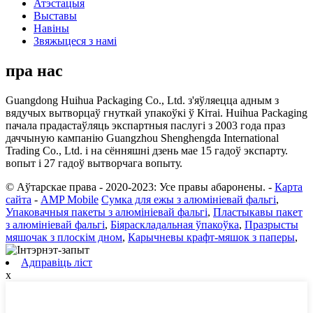
Атэстацыя
Выставы
Навіны
Звяжыцеся з намі
пра нас
Guangdong Huihua Packaging Co., Ltd. з'яўляецца адным з
вядучых вытворцаў гнуткай упакоўкі ў Кітаі. Huihua Packaging
пачала прадастаўляць экспартныя паслугі з 2003 года праз
даччыную кампанію Guangzhou Shenghengda International
Trading Co., Ltd. і на сённяшні дзень мае 15 гадоў экспарту.
вопыт і 27 гадоў вытворчага вопыту.
© Аўтарскае права - 2020-2023: Усе правы абаронены.
-
Карта
сайта
-
AMP Mobile
Сумка для ежы з алюмініевай фальгі
,
Упаковачныя пакеты з алюмініевай фальгі
,
Пластыкавы пакет
з алюмініевай фальгі
,
Біяраскладальная ўпакоўка
,
Празрысты
мяшочак з плоскім дном
,
Карычневы крафт-мяшок з паперы
,
Адправіць ліст
x