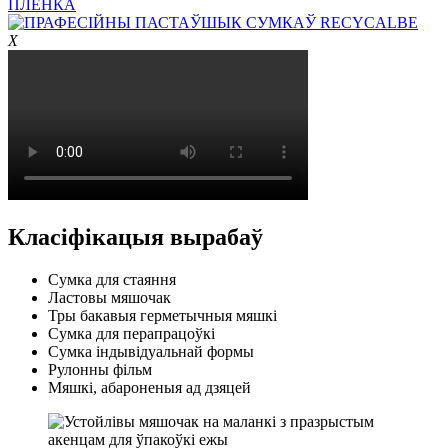
X
Класіфікацыя вырабаў
Сумка для стаяння
Ластовы мяшочак
Тры бакавыя герметычныя мяшкі
Сумка для перапрацоўкі
Сумка індывідуальнай формы
Рулонны фільм
Мяшкі, абароненыя ад дзяцей