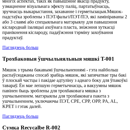
многіх аспектах, такіх як павышэнне якасці прадукту,
узмацненне візуальнага эфекту паліц, партатыўнасць,
зручнасць выкарыстання, захаванне і герметызацыя.Мяшок-
падстаўка зроблены з ПЭТ/фальгі/ПЭТ/ПЭ, які ламініраваны 2
або 3 слаямі або спецыяльнага матэрыялу для павышэння
кіслароднай ізаляцыі ахоўнага пласта, зніжэння хуткасці
пранікнення кіслароду, падаўжэння тэрміну захоўвання
прадуктаў.
Паглядзець больш
Трохбаковыя ўшчыльняльныя мяшкі T-001
Мяшок з трыма бакавымі ўшчыльненнямі - гэта найбольш
распаўсюджаны спосаб зрабіць мяшок, які запячатвае тры бакі
ў плоскай частцы і пакідае адтуліну з аднаго боку для ўпакоўкі
тавараў. Ён мае лепшую герметычнасць, а вакуумны мяшок
павінен быць зроблены для трохбаковага мяшка з
ушчыльненнем. матэрыялы для трохбаковага пакета з
ушчыльненнем, уключаючы ПЭТ, CPE, CPP, OPP, PA, AL,
KPET і гэтак далей.
Паглядзець больш
Сумка Recycalbe R-002