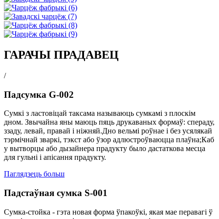
ГАРАЧЫ ПРАДАВЕЦ
/
Падсумка G-002
Сумкі з ластовіцай таксама называюць сумкамі з плоскім
дном. Звычайна яны маюць пяць друкаваных формаў: спераду,
ззаду, левай, правай і ніжняй.Дно вельмі роўнае і без усялякай
тэрмічнай зваркі, тэкст або ўзор адлюстроўваюцца плаўна;Каб
у вытворцы або дызайнера прадукту было дастаткова месца
для гульні і апісання прадукту.
Паглядзець больш
Падстаўная сумка S-001
Сумка-стойка - гэта новая форма ўпакоўкі, якая мае перавагі ў