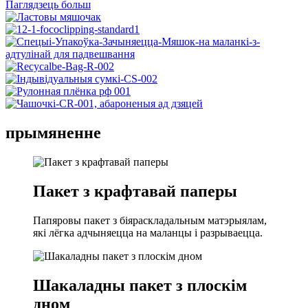
Паглядзець больш
прымяненне
Пакет з крафтавай паперы
Папяровы пакет з біяраскладальным матэрыялам,
які лёгка адчыняецца на маланцы і разрываецца.
Шакаладны пакет з плоскім
дном