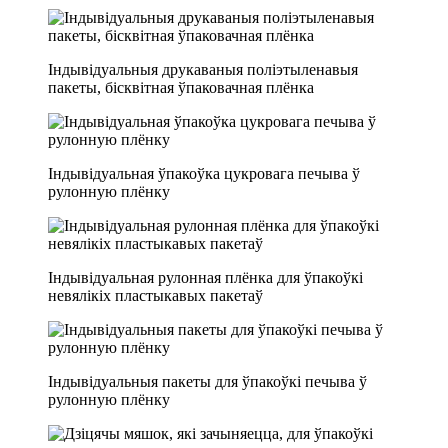
Індывідуальныя друкаваныя поліэтыленавыя
пакеты, бісквітная ўпаковачная плёнка
Індывідуальная ўпакоўка цукровага печыва ў
рулонную плёнку
Індывідуальная рулонная плёнка для ўпакоўкі
невялікіх пластыкавых пакетаў
Індывідуальныя пакеты для ўпакоўкі печыва ў
рулонную плёнку