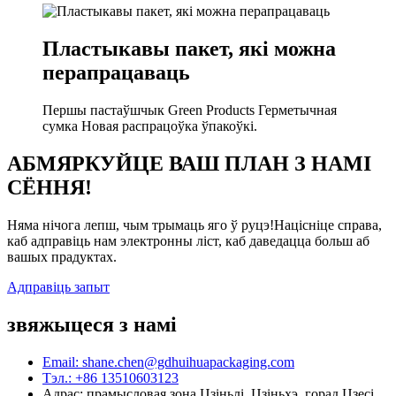
Пластыкавы пакет, які можна
перапрацаваць
Першы пастаўшчык Green Products Герметычная
сумка Новая распрацоўка ўпакоўкі.
АБМЯРКУЙЦЕ ВАШ ПЛАН З НАМІ
СЁННЯ!
Няма нічога лепш, чым трымаць яго ў руцэ!Націсніце справа,
каб адправіць нам электронны ліст, каб даведацца больш аб
вашых прадуктах.
Адправіць запыт
звяжыцеся з намі
Email: shane.chen@gdhuihuapackaging.com
Тэл.: +86 13510603123
Адрас: прамысловая зона Цзіньлі, Цзіньхэ, горад Цзесі,