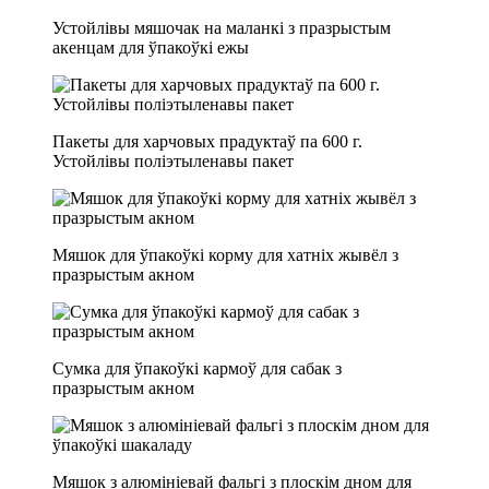
Устойлівы мяшочак на маланкі з празрыстым
акенцам для ўпакоўкі ежы
Пакеты для харчовых прадуктаў па 600 г.
Устойлівы поліэтыленавы пакет
Мяшок для ўпакоўкі корму для хатніх жывёл з
празрыстым акном
Сумка для ўпакоўкі кармоў для сабак з
празрыстым акном
Мяшок з алюмініевай фальгі з плоскім дном для