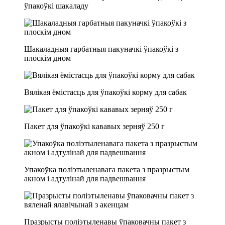
ўпакоўкі шакаладу
Шакаладныя гарбатныя пакуначкі ўпакоўкі з
плоскім дном
Вялікая ёмістасць для ўпакоўкі корму для сабак
Пакет для ўпакоўкі кававых зерняў 250 г
Упакоўка поліэтыленавага пакета з празрыстым
акном і адтулінай для падвешвання
Празрысты поліэтыленавы ўпаковачны пакет з