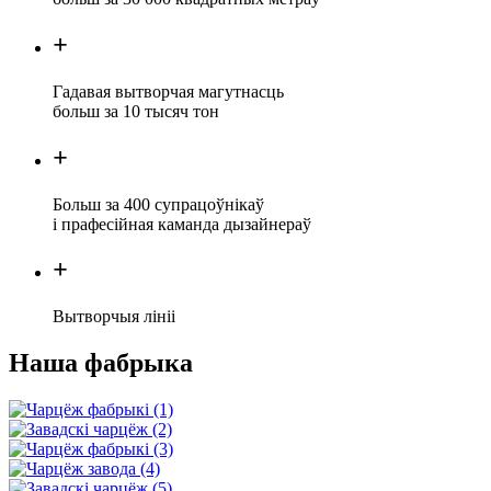
+
Гадавая вытворчая магутнасць
больш за 10 тысяч тон
+
Больш за 400 супрацоўнікаў
і прафесійная каманда дызайнераў
+
Вытворчыя лініі
Наша фабрыка