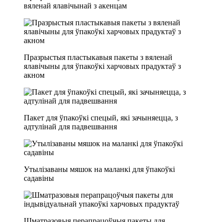
вяленай ялавічынай з акенцам
Празрыстыя пластыкавыя пакеты з вяленай
ялавічыны для ўпакоўкі харчовых прадуктаў з
акном
Пакет для ўпакоўкі спецый, які зачыняецца, з
адтулінай для падвешвання
Утылізаваны мяшок на маланкі для ўпакоўкі
садавіны
Шматразовыя перапрацоўчыя пакеты для