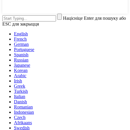
Націсніце Enter для пошуку або
ESC для закрыцця
English
French
German
Portuguese
Spanish
Russian
Japanese
Korean
Arabic
Irish
Greek
Turkish
Italian
Danish
Romanian
Indonesian
Czech
Afrikaans
Swedish