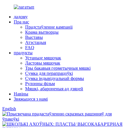
дадому
Пра нас
Прадстаўленне кампаніі
Крама вытворцы
Выставы
Атэстацыя
FAQ
прадукты
Устаньце мяшочак
Ластовы мяшочак
Тры бакавыя герметычныя мяшкі
Сумка для перапрацоўкі
Сумка індывідуальнай формы
Рулонны фільм
Мяшкі, абароненыя ад дзяцей
Навіны
Звяжыцеся з намі
English