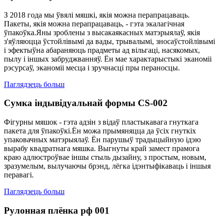
З 2018 года мы ўвялі мяшкі, якія можна перапрацаваць.
Пакеты, якія можна перапрацаваць, - гэта экалагічная
ўпакоўка.Яны зроблены з высакаякасных матэрыялаў, якія
з'яўляюцца ўстойлівымі да вады, трывалымі, зносаўстойлівымі
і эфектыўна абараняюць прадметы ад вільгаці, насякомых,
пылу і іншых забруджванняў. Ён мае характарыстыкі эканоміі
рэсурсаў, эканоміі месца і зручнасці пры пераносцы.
Паглядзець больш
Сумка індывідуальнай формы CS-002
Фігурны мяшок - гэта адзін з відаў пластыкавага гнуткага
пакета для ўпакоўкі.Ён можа прымяняцца да ўсіх гнуткіх
упаковачных матэрыялаў. Ён парушыў традыцыйную ідэю
вырабу квадратнага мяшка. Выгнуты край замест прамога
краю адлюстроўвае іншы стыль дызайну, з простым, новым,
зразумелым, вылучаючы брэнд, лёгка ідэнтыфікаваць і іншыя
перавагі.
Паглядзець больш
Рулонная плёнка рф 001