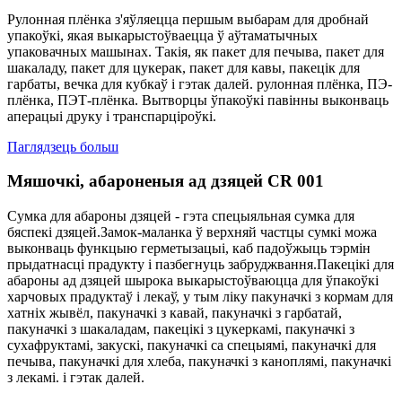
Рулонная плёнка з'яўляецца першым выбарам для дробнай
упакоўкі, якая выкарыстоўваецца ў аўтаматычных
упаковачных машынах. Такія, як пакет для печыва, пакет для
шакаладу, пакет для цукерак, пакет для кавы, пакецік для
гарбаты, вечка для кубкаў і гэтак далей. рулонная плёнка, ПЭ-
плёнка, ПЭТ-плёнка. Вытворцы ўпакоўкі павінны выконваць
аперацыі друку і транспарціроўкі.
Паглядзець больш
Мяшочкі, абароненыя ад дзяцей CR 001
Сумка для абароны дзяцей - гэта спецыяльная сумка для
бяспекі дзяцей.Замок-маланка ў верхняй частцы сумкі можа
выконваць функцыю герметызацыі, каб падоўжыць тэрмін
прыдатнасці прадукту і пазбегнуць забруджвання.Пакецікі для
абароны ад дзяцей шырока выкарыстоўваюцца для ўпакоўкі
харчовых прадуктаў і лекаў, у тым ліку пакуначкі з кормам для
хатніх жывёл, пакуначкі з кавай, пакуначкі з гарбатай,
пакуначкі з шакаладам, пакецікі з цукеркамі, пакуначкі з
сухафруктамі, закускі, пакуначкі са спецыямі, пакуначкі для
печыва, пакуначкі для хлеба, пакуначкі з каноплямі, пакуначкі
з лекамі. і гэтак далей.