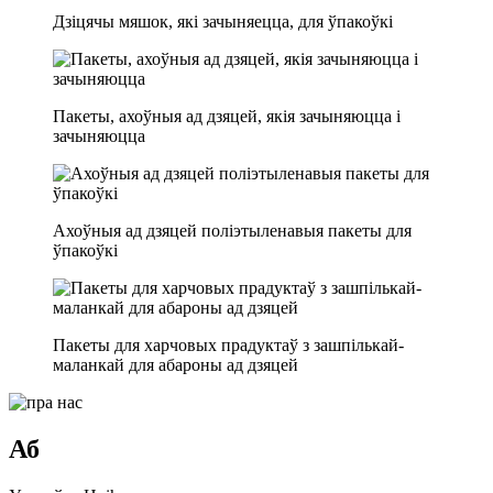
Дзіцячы мяшок, які зачыняецца, для ўпакоўкі
Пакеты, ахоўныя ад дзяцей, якія зачыняюцца і
зачыняюцца
Ахоўныя ад дзяцей поліэтыленавыя пакеты для
ўпакоўкі
Пакеты для харчовых прадуктаў з зашпількай-
маланкай для абароны ад дзяцей
Аб