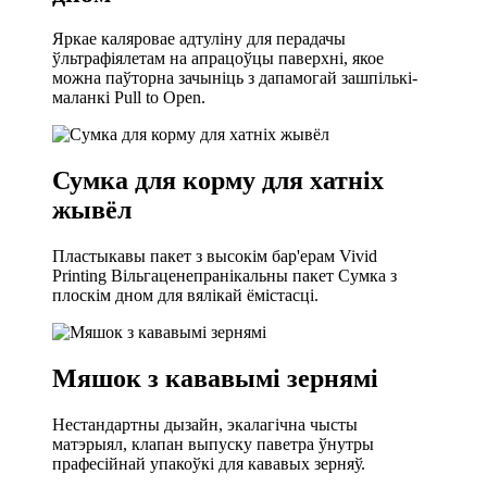
Яркае каляровае адтуліну для перадачы
ўльтрафіялетам на апрацоўцы паверхні, якое
можна паўторна зачыніць з дапамогай зашпількі-
маланкі Pull to Open.
Сумка для корму для хатніх
жывёл
Пластыкавы пакет з высокім бар'ерам Vivid
Printing Вільгаценепранікальны пакет Сумка з
плоскім дном для вялікай ёмістасці.
Мяшок з кававымі зернямі
Нестандартны дызайн, экалагічна чысты
матэрыял, клапан выпуску паветра ўнутры
прафесійнай упакоўкі для кававых зерняў.