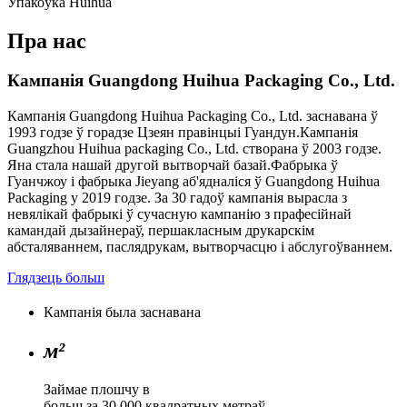
Упакоўка Huihua
Пра нас
Кампанія Guangdong Huihua Packaging Co., Ltd.
Кампанія Guangdong Huihua Packaging Co., Ltd. заснавана ў
1993 годзе ў горадзе Цзеян правінцыі Гуандун.Кампанія
Guangzhou Huihua packaging Co., Ltd. створана ў 2003 годзе.
Яна стала нашай другой вытворчай базай.Фабрыка ў
Гуанчжоу і фабрыка Jieyang аб'ядналіся ў Guangdong Huihua
Packaging у 2019 годзе. За 30 гадоў кампанія вырасла з
невялікай фабрыкі ў сучасную кампанію з прафесійнай
камандай дызайнераў, першакласным друкарскім
абсталяваннем, паслядрукам, вытворчасцю і абслугоўваннем.
Глядзець больш
Кампанія была заснавана
м²
Займае плошчу в
больш за 30 000 квадратных метраў