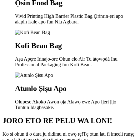
Ọsin Food Bag
Vivid Printing High Barrier Plastic Bag Ọrinrin-ẹri apo
alapin Isalẹ apo fun Nla Agbara.
Kofi Bean Bag
Aṣa Apẹrẹ Irinajo-ore Ohun elo Air Tu àtọwọdá Inu
Professional Packaging fun Kofi Bean.
Atunlo Ṣiṣu Apo
Olupese Akọkọ Awọn ọja Alawọ ewe Apo Ijẹri jijo
Tuntun Idagbasoke.
JORO ETO RE PELU WA LONI!
Ko si ohun ti o dara ju didimu ni ọwọ rẹ!Tẹ ọtun lati fi imeeli ranṣẹ
si wa lati ni imọ siwaju sii nipa awọn ọja rẹ.