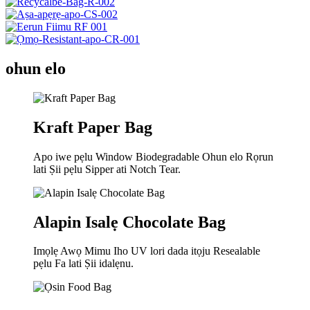
ohun elo
Kraft Paper Bag
Apo iwe pẹlu Window Biodegradable Ohun elo Rọrun
lati Ṣii pẹlu Sipper ati Notch Tear.
Alapin Isalẹ Chocolate Bag
Imọlẹ Awọ Mimu Iho UV lori dada itọju Resealable
pẹlu Fa lati Ṣii idalẹnu.