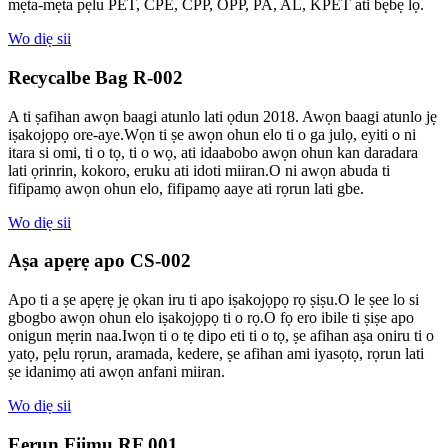
mẹta-mẹta pẹlu PET, CPE, CPP, OPP, PA, AL, KPET ati bẹbẹ lọ.
Wo diẹ sii
Recycalbe Bag R-002
A ti ṣafihan awọn baagi atunlo lati ọdun 2018. Awọn baagi atunlo jẹ
iṣakojọpọ ore-aye.Wọn ti ṣe awọn ohun elo ti o ga julọ, eyiti o ni
itara si omi, ti o tọ, ti o wọ, ati idaabobo awọn ohun kan daradara
lati ọrinrin, kokoro, eruku ati idoti miiran.O ni awọn abuda ti
fifipamọ awọn ohun elo, fifipamọ aaye ati rọrun lati gbe.
Wo diẹ sii
Aṣa apẹrẹ apo CS-002
Apo ti a ṣe apẹrẹ jẹ ọkan iru ti apo iṣakojọpọ rọ ṣiṣu.O le ṣee lo si
gbogbo awọn ohun elo iṣakojọpọ ti o rọ.O fọ ero ibile ti ṣiṣe apo
onigun mẹrin naa.Iwọn ti o tẹ dipo eti ti o tọ, ṣe afihan aṣa oniru ti o
yatọ, pẹlu rọrun, aramada, kedere, ṣe afihan ami iyasọtọ, rọrun lati
ṣe idanimọ ati awọn anfani miiran.
Wo diẹ sii
Eerun Fiimu RF 001