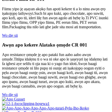
Fiimu yipo jẹ aṣayan akọkọ fun apoti kekere ti a lo ninu awọn ẹrọ
iṣakojọpọ laifọwọyi.Such bi apo kuki, apo chocolate, apo suwiti,
apo kofi, apo tii, ideri lilẹ fun awọn agolo ati bẹbẹ lọ.Ti PVC isunki
fiimu yipo fiimu, OPP yipo fiimu, PE eerun film, PET eerun
film.Packaging tita nilo lati gbe jade sita mosi ati transportation.
Wo diẹ sii
Awọn apo kekere Alatako ọmọde CR 001
Apo resistance ọmọde jẹ apo pataki fun aabo aabo awọn
ọmọde.Titiipa idalẹnu ti o wa ni oke apo le ṣaṣeyọri iṣẹ idalẹmọ lati
fa igbesi aye selifu ti ọja naa ki o yago fun idoti.Awọn baagi
resistance ọmọde ni lilo pupọ ni ounjẹ ati iṣakojọpọ oogun eyiti o
pẹlu awọn baagi ounjẹ ọsin, awọn baagi kofi, awọn baagi tii, awọn
baagi chocolate, awọn baagi suwiti, awọn baagi eso gbigbẹ, awọn
apo ipanu, awọn baagi turari, awọn apo kuki, awọn apo akara,
awọn baagi cannabis, awọn apo oogun. ati bẹbẹ lọ.
Wo diẹ sii