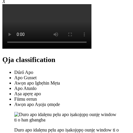
X
Ọja classification
Dúró Apo
Apo Gusset
Awọn apo Igbẹhin Mẹta
Apo Atunlo
Aṣa apẹrẹ apo
Fiimu eerun
Awọn apo Aṣoju ọmọde
Duro apo idalẹnu pẹlu apo iṣakojọpọ ounjẹ window ti o