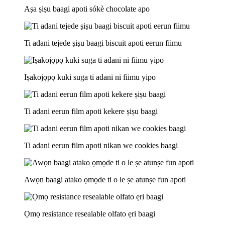
Aṣa ṣiṣu baagi apoti sókè chocolate apo
Ti adani tejede ṣiṣu baagi biscuit apoti eerun fiimu
Iṣakojọpọ kuki suga ti adani ni fiimu yipo
Ti adani eerun film apoti kekere ṣiṣu baagi
Ti adani eerun film apoti nikan we cookies baagi
Awọn baagi atako ọmọde ti o le ṣe atunṣe fun apoti
Ọmọ resistance resealable olfato ẹri baagi