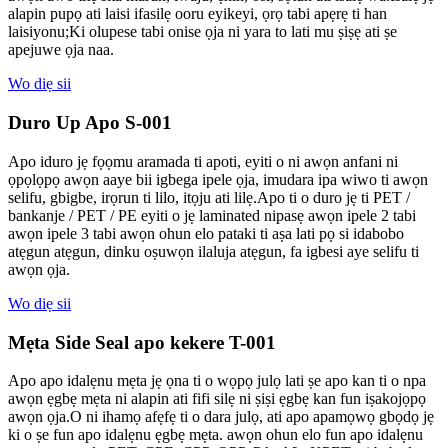
alapin pupọ ati laisi ifasilẹ ooru eyikeyi, ọrọ tabi apẹrẹ ti han
laisiyonu;Ki olupese tabi onise ọja ni yara to lati mu ṣiṣẹ ati ṣe
apejuwe ọja naa.
Wo diẹ sii
Duro Up Apo S-001
Apo iduro jẹ fọọmu aramada ti apoti, eyiti o ni awọn anfani ni
ọpọlọpọ awọn aaye bii igbega ipele ọja, imudara ipa wiwo ti awọn
selifu, gbigbe, irọrun ti lilo, itọju ati lilẹ.Apo ti o duro jẹ ti PET /
bankanje / PET / PE eyiti o jẹ laminated nipasẹ awọn ipele 2 tabi
awọn ipele 3 tabi awọn ohun elo pataki ti aṣa lati pọ si idabobo
atẹgun atẹgun, dinku oṣuwọn ilaluja atẹgun, fa igbesi aye selifu ti
awọn ọja.
Wo diẹ sii
Mẹta Side Seal apo kekere T-001
Apo apo idalẹnu mẹta jẹ ọna ti o wọpọ julọ lati ṣe apo kan ti o npa
awọn ẹgbẹ mẹta ni alapin ati fifi silẹ ni ṣiṣi ẹgbẹ kan fun iṣakojọpọ
awọn ọja.O ni ihamọ afẹfẹ ti o dara julọ, ati apo apamọwọ gbọdọ jẹ
ki o ṣe fun apo idalẹnu ẹgbẹ mẹta. awọn ohun elo fun apo idalẹnu