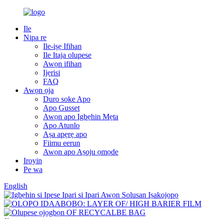
Ile
Nipa re
Ile-iṣẹ Ifihan
Ile Itaja olupese
Awọn ifihan
Ijẹrisi
FAQ
Awọn ọja
Duro soke Apo
Apo Gusset
Awọn apo Igbẹhin Mẹta
Apo Atunlo
Aṣa apẹrẹ apo
Fiimu eerun
Awọn apo Aṣoju ọmọde
Iroyin
Pe wa
English