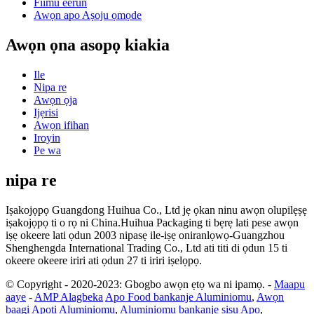
Fiimu eerun
Awọn apo Aṣoju ọmọde
Awọn ọna asopọ kiakia
Ile
Nipa re
Awọn ọja
Ijẹrisi
Awọn ifihan
Iroyin
Pe wa
nipa re
Iṣakojọpọ Guangdong Huihua Co., Ltd jẹ ọkan ninu awọn olupilẹṣẹ
iṣakojọpọ ti o rọ ni China.Huihua Packaging ti bẹrẹ lati pese awọn
iṣẹ okeere lati ọdun 2003 nipasẹ ile-iṣẹ oniranlọwọ-Guangzhou
Shenghengda International Trading Co., Ltd ati titi di ọdun 15 ti
okeere okeere iriri ati ọdun 27 ti iriri iṣelọpọ.
© Copyright - 2020-2023: Gbogbo awọn ẹtọ wa ni ipamọ.
-
Maapu
aaye
-
AMP Alagbeka
Apo Food bankanje Aluminiomu
,
Awọn
baagi Apoti Aluminiomu
,
Aluminiomu bankanje ṣiṣu Apo
,