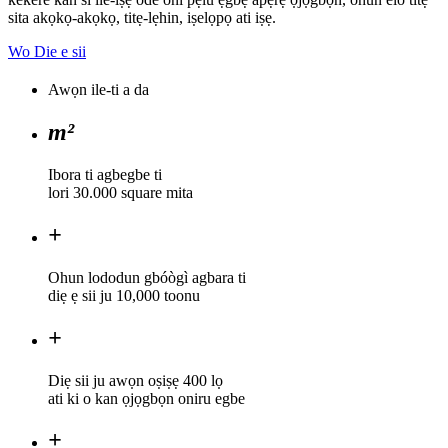
sita akọkọ-akọkọ, titẹ-lẹhin, iṣelọpọ ati iṣẹ.
Wo Die e sii
Awọn ile-ti a da
m²
Ibora ti agbegbe ti
lori 30.000 square mita
+
Ohun lododun gbóògì agbara ti
diẹ ẹ sii ju 10,000 toonu
+
Diẹ sii ju awọn oṣiṣẹ 400 lọ
ati ki o kan ọjọgbọn oniru egbe
+