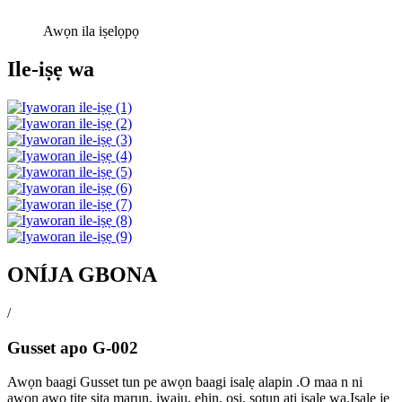
Awọn ila iṣelọpọ
Ile-iṣẹ wa
ONÍJA GBONA
/
Gusset apo G-002
Awọn baagi Gusset tun pe awọn baagi isalẹ alapin .O maa n ni
awọn awo titẹ sita marun, iwaju, ẹhin, osi, sọtun ati isalẹ wa.Isalẹ jẹ