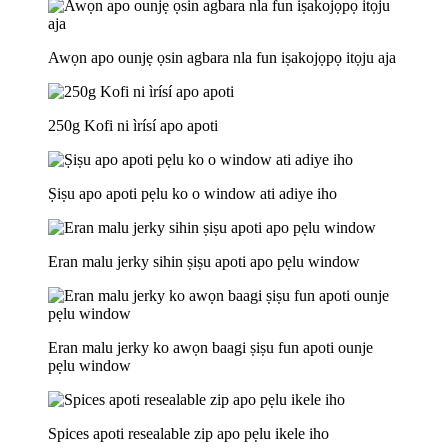
Awọn apo ounjẹ ọsin agbara nla fun iṣakojọpọ itọju aja
250g Kofi ni ìrísí apo apoti
Ṣiṣu apo apoti pẹlu ko o window ati adiye iho
Eran malu jerky sihin ṣiṣu apoti apo pẹlu window
Eran malu jerky ko awọn baagi ṣiṣu fun apoti ounje
pẹlu window
Spices apoti resealable zip apo pẹlu ikele iho