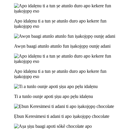
Apo idalẹnu ti a tun ṣe atunlo duro apo kekere fun
iṣakojọpọ eso
Awọn baagi atunlo atunlo fun iṣakojọpọ ounjẹ adani
Apo idalẹnu ti a tun ṣe atunlo duro apo kekere fun
iṣakojọpọ eso
Ti a tunlo ounje apoti ṣiṣu apo pẹlu idalẹnu
Ẹbun Keresimesi ti adani ti apo iṣakojọpọ chocolate