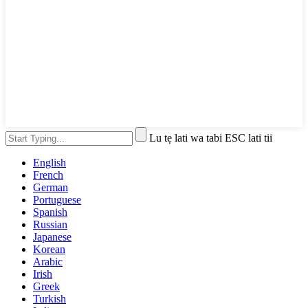
Lu tẹ lati wa tabi ESC lati tii
English
French
German
Portuguese
Spanish
Russian
Japanese
Korean
Arabic
Irish
Greek
Turkish