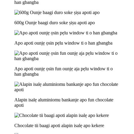
han gbangba
600g Ounje baagi duro soke ṣiṣu apoti apo
Apo apoti ounjẹ ọsin pẹlu window ti o han gbangba
Apo apoti ounjẹ ọsin fun ounjẹ aja pẹlu window ti o
han gbangba
Alapin isalẹ aluminiomu bankanje apo fun chocolate
apoti
Chocolate tii baagi apoti alapin isalẹ apo kekere