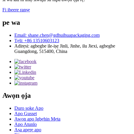
Fi ibeere ranṣẹ
pe wa
Email: shane.chen@gdhuihuapackaging.com
Tẹli: +86 13510603123
Adirẹsi: agbegbe ile-iṣẹ Jinli, Jinhe, ilu Jiexi, agbegbe
Guangdong, 515400, China
Awọn ọja
Duro soke Apo
Apo Gusset
Awọn apo Igbẹhin Mẹta
Apo Atunlo
Aṣa apẹrẹ apo