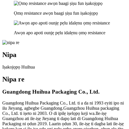
Ọmọ resistance awọn baagi ṣiṣu fun iṣakojọpọ
Awọn apo apoti ounjẹ pẹlu idalẹnu ọmọ resistance
Nipa
Iṣakojọpọ Huihua
Nipa re
Guangdong Huihua Packaging Co., Ltd.
Guangdong Huihua Packaging Co., Ltd. ti a da ni 1993 eyiti ipo ni
ilu Jieyang, agbegbe Guangdong.Guangzhou Huihua packaging
Co., Ltd. ti iṣeto ni 2003. O di ipilẹ iṣelọpọ keji wa.Ile-iṣẹ
Guangzhou ati ile-iṣẹ Jieyang ti dapọ lati di Guangdong Huihua
Packaging ni ọdun 2019. Laarin ọdun 30, ile-iṣẹ ti dagba lati ile-iṣẹ
kekere kan si ile-iṣẹ ode oni pẹlu ẹgbẹ apẹrẹ ọjọgbọn, ohun elo titẹ