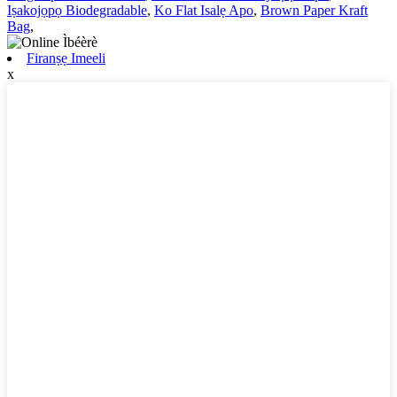
Iṣakojọpọ Biodegradable
,
Ko Flat Isalẹ Apo
,
Brown Paper Kraft
Bag
,
Firanṣẹ Imeeli
x