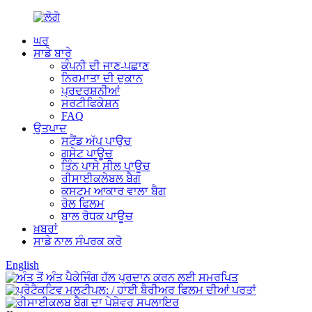
ਘਰ
ਸਾਡੇ ਬਾਰੇ
ਕੰਪਨੀ ਦੀ ਜਾਣ-ਪਛਾਣ
ਨਿਰਮਾਤਾ ਦੀ ਦੁਕਾਨ
ਪ੍ਰਦਰਸ਼ਨੀਆਂ
ਸਰਟੀਫਿਕੇਸ਼ਨ
FAQ
ਉਤਪਾਦ
ਸਟੈਂਡ ਅੱਪ ਪਾਉਚ
ਗਸੇਟ ਪਾਊਚ
ਤਿੰਨ ਪਾਸੇ ਸੀਲ ਪਾਊਚ
ਰੀਸਾਈਕਲੇਬਲ ਬੈਗ
ਕਸਟਮ ਆਕਾਰ ਵਾਲਾ ਬੈਗ
ਰੋਲ ਫਿਲਮ
ਬਾਲ ਰੋਧਕ ਪਾਊਚ
ਖ਼ਬਰਾਂ
ਸਾਡੇ ਨਾਲ ਸੰਪਰਕ ਕਰੋ
English